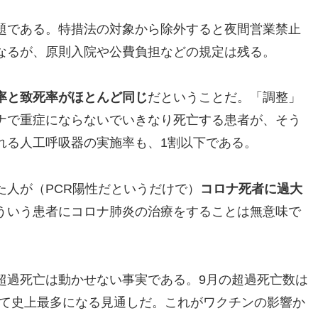
題である。特措法の対象から除外すると夜間営業禁止
なるが、原則入院や公費負担などの規定は残る。
率と致死率がほとんど同じ
だということだ。「調整」
ナで重症にならないでいきなり死亡する患者が、そう
れる人工呼吸器の実施率も、1割以下である。
た人が（PCR陽性だというだけで）
コロナ死者に過大
ういう患者にコロナ肺炎の治療をすることは無意味で
超過死亡は動かせない事実である。9月の超過死亡数は
超えて史上最多になる見通しだ。これがワクチンの影響か