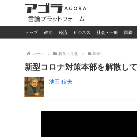
トップ
政治
経済
ビジネス
社会・一般
国際
ホーム
科学・文化
医療
新型コロナ対策本部を解散し
池田 信夫