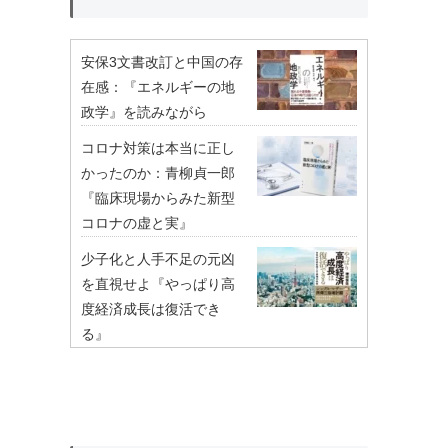
安保3文書改訂と中国の存
在感：『エネルギーの地
政学』を読みながら
コロナ対策は本当に正し
かったのか：青柳貞一郎
『臨床現場からみた新型
コロナの虚と実』
少子化と人手不足の元凶
を直視せよ『やっぱり高
度経済成長は復活でき
る』