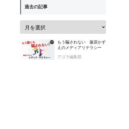
過去の記事
もう騙されない 藤原かず
えのメディアリテラシー
アゴラ編集部