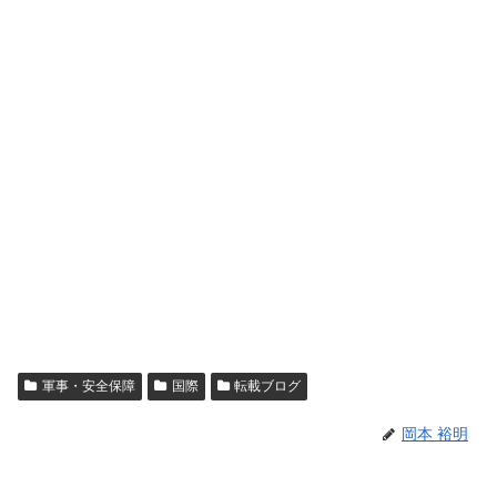
軍事・安全保障
国際
転載ブログ
岡本 裕明