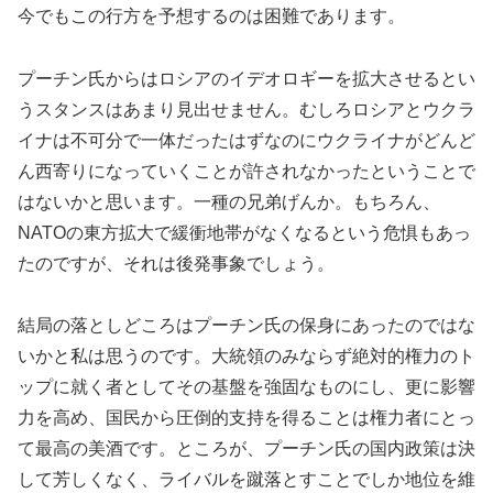
今でもこの行方を予想するのは困難であります。
プーチン氏からはロシアのイデオロギーを拡大させるとい
うスタンスはあまり見出せません。むしろロシアとウクラ
イナは不可分で一体だったはずなのにウクライナがどんど
ん西寄りになっていくことが許されなかったということで
はないかと思います。一種の兄弟げんか。もちろん、
NATOの東方拡大で緩衝地帯がなくなるという危惧もあっ
たのですが、それは後発事象でしょう。
結局の落としどころはプーチン氏の保身にあったのではな
いかと私は思うのです。大統領のみならず絶対的権力のト
ップに就く者としてその基盤を強固なものにし、更に影響
力を高め、国民から圧倒的支持を得ることは権力者にとっ
て最高の美酒です。ところが、プーチン氏の国内政策は決
して芳しくなく、ライバルを蹴落とすことでしか地位を維