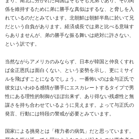
まり、南北に分かれた両国はそもそも兄弟であり、その関
係を維持するために弟に勝手な真似はするな、と脅しを入
れているのだとみています。北朝鮮は朝鮮半島に於いて兄
だという自負があります。経済成長では弟と比べる意味す
らありませんが、弟の勝手な振る舞いは絶対に許さない、
という訳です。
当然ながらアメリカのみならず、日本が韓国と仲良くすれ
ば金正恩氏は面白くない、という姿勢を示し、更にミサイ
ルを飛ばすことになるでしょう。一番怖いのは金与正氏で
彼女はいわゆる感情が勝手にエスカレートするタイプで男
性にある理性的制御がほぼ出来ず、あり得ない残虐性と無
謀さを持ち合わせているように見えます。よって与正氏の
発言、行動には特段の警戒が必要とみています。
国家による挑発とは「権力者の病気」だと思っています。