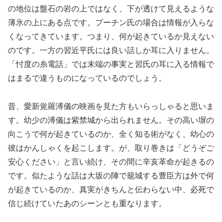
の地位は盤石の岩の上ではなく、下が透けて見えるような
薄氷の上にある点です。プーチン氏の場合は情報が入らな
くなってきています。つまり、何が起きているか見えない
のです。一方の習近平氏には良い話しか耳に入りません。
「忖度の糸電話」では末端の事実と習氏の耳に入る情報で
はまるで違うものになっているのでしょう。
昔、愛新覚羅溥儀の映画を見た方もいらっしゃると思いま
す。幼少の溥儀は紫禁城から出られません。その高い塀の
向こうで何が起きているのか、全く知る術がなく、幼心の
彼はかんしゃくを起こします。が、取り巻きは「どうぞご
安心ください」と言い続け、その間に辛亥革命が起きるの
です。似たような話は大坂の陣で籠城する豊臣方は外で何
が起きているのか、真実がきちんと伝わらない中、必死で
信じ続けていたあのシーンとも重なります。