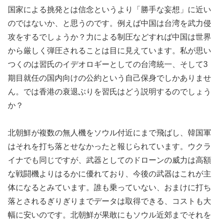
国家による挑発とは信念というより「勝手な妄想」に近い
のではないか、と思うのです。例えば中国は台湾を武力侵
攻をするでしょうか？力による制圧などすれば中国は世界
から厳しく弾圧されることは目に見えています。私が思い
つくのは習氏のイデオロギーとしての台湾統一、そして3
期目就任の国内向けの公約という自己保身でしかありませ
ん。では香港の衰退ぶりを習氏はどう説明するのでしょう
か？
北朝鮮が複数の無人機をソウル付近にまで飛ばし、韓国軍
はそれを打ち落とせなかったと報じられています。ウクラ
イナでも同じですが、武器としてのドローンの威力は高額
な戦闘機よりはるかに優れており、今後の武器はこれが主
体になるとみています。誰も乗っていない、おまけに打ち
落とされるぎりぎりまでデータは取得できる、コストも大
幅に安いのです。北朝鮮が果敢にもソウル近郊までそれを