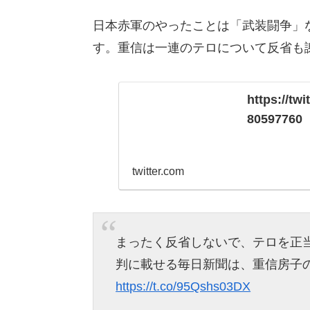
日本赤軍のやったことは「武装闘争」
す。重信は一連のテロについて反省も
https://t
80597760
twitter.com
まったく反省しないで、テロを正
判に載せる毎日新聞は、重信房子
https://t.co/95Qshs03DX