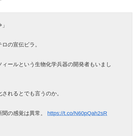
争」
テロの宣伝ビラ。
ツィールという生物化学兵器の開発者もいまし
化されるとでも言うのか。
新聞の感覚は異常。
https://t.co/N60pQah2sR