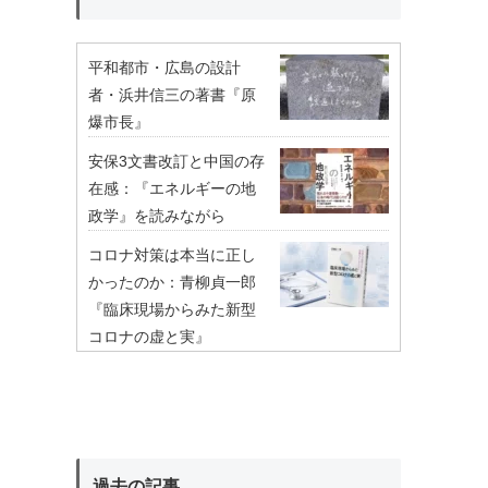
平和都市・広島の設計
者・浜井信三の著書『原
爆市長』
安保3文書改訂と中国の存
在感：『エネルギーの地
政学』を読みながら
コロナ対策は本当に正し
かったのか：青柳貞一郎
『臨床現場からみた新型
コロナの虚と実』
過去の記事