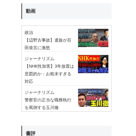
動画
政治
【辺野古事故】遺族が百
田発言に激怒
ジャーナリズム
【NHK性加害】3年放置は
意図的か：お粗末すぎる
対応
ジャーナリズム
警察官の正当な職務執行
を罵倒する玉川徹
書評