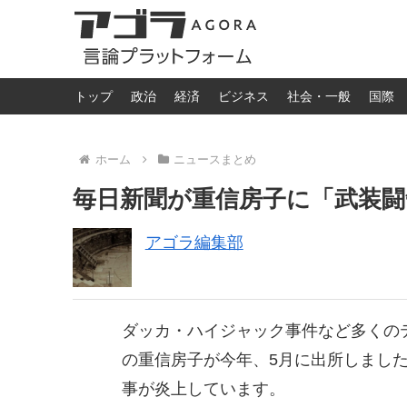
トップ
政治
経済
ビジネス
社会・一般
国際
ホーム
ニュースまとめ
毎日新聞が重信房子に「武装
アゴラ編集部
ダッカ・ハイジャック事件など多くの
の重信房子が今年、5月に出所しまし
事が炎上しています。