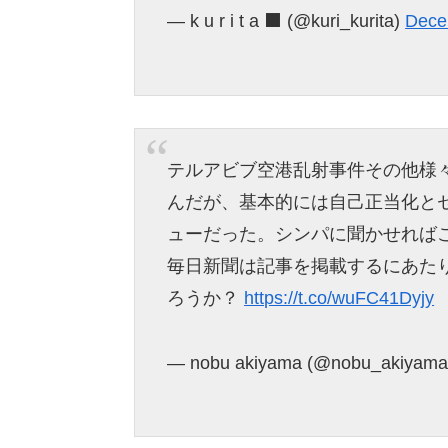
— k u r i t a ‍⬛ (@kuri_kurita)
Dece
テルアビブ空港乱射事件その他様
んだが、基本的には自己正当化と
ューだった。シンパに聞かせれば
毎日新聞は記事を掲載するにあた
ろうか？
https://t.co/wuFC41Dyjy
— nobu akiyama (@nobu_akiyam