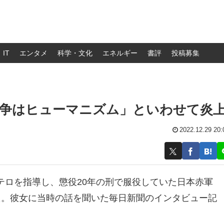
IT
エンタメ
科学・文化
エネルギー
書評
投稿募集
闘争はヒューマニズム」といわせて炎
2022.12.29 20:
テロを指導し、懲役20年の刑で服役していた日本赤軍
た。彼女に当時の話を聞いた毎日新聞のインタビュー記