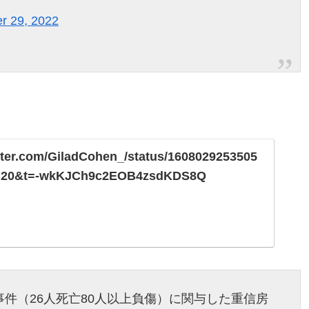
r 29, 2022
。
itter.com/GiladCohen_/status/1608029253505
=20&t=-wkKJCh9c2EOB4zsdKDS8Q
件（26人死亡80人以上負傷）に関与した重信房