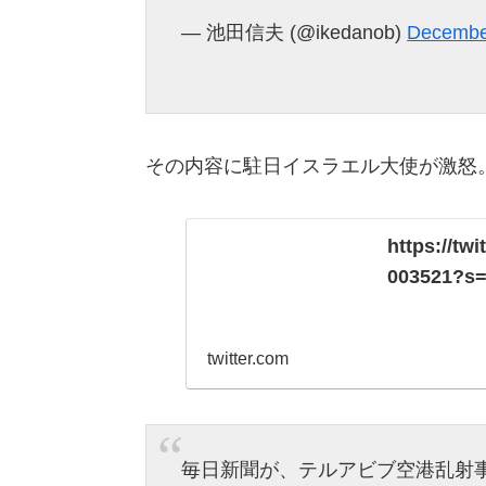
— 池田信夫 (@ikedanob)
Decembe
その内容に駐日イスラエル大使が激怒
https://tw
003521?s
twitter.com
毎日新聞が、テルアビブ空港乱射事