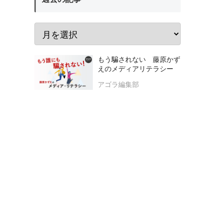
もう騙されない 藤原かず
えのメディアリテラシー
アゴラ編集部