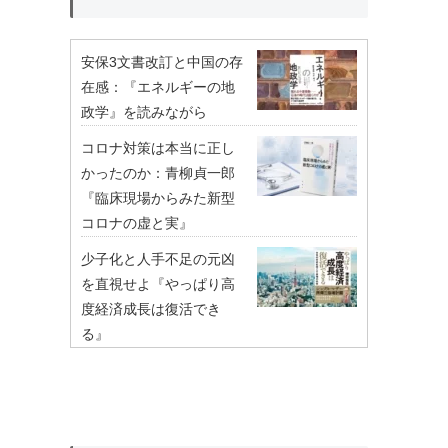
安保3文書改訂と中国の存
在感：『エネルギーの地
政学』を読みながら
コロナ対策は本当に正し
かったのか：青柳貞一郎
『臨床現場からみた新型
コロナの虚と実』
少子化と人手不足の元凶
を直視せよ『やっぱり高
度経済成長は復活でき
る』