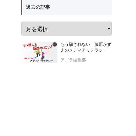
過去の記事
もう騙されない 藤原かず
えのメディアリテラシー
アゴラ編集部