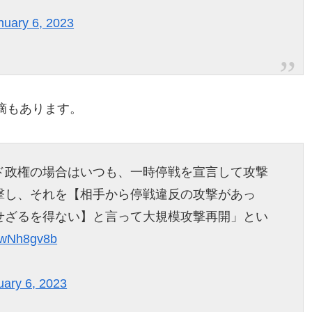
nuary 6, 2023
摘もあります。
ド政権の場合はいつも、一時停戦を宣言して攻撃
撃し、それを【相手から停戦違反の攻撃があっ
せざるを得ない】と言って大規模攻撃再開」とい
TPwNh8gv8b
uary 6, 2023