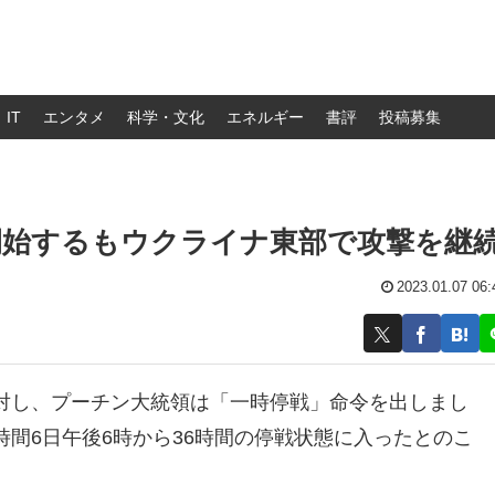
IT
エンタメ
科学・文化
エネルギー
書評
投稿募集
開始するもウクライナ東部で攻撃を継
2023.01.07 06:
対し、プーチン大統領は「一時停戦」命令を出しまし
間6日午後6時から36時間の停戦状態に入ったとのこ