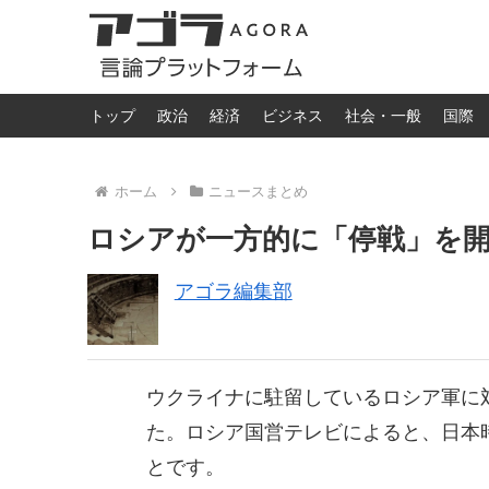
トップ
政治
経済
ビジネス
社会・一般
国際
ホーム
ニュースまとめ
ロシアが一方的に「停戦」を
アゴラ編集部
ウクライナに駐留しているロシア軍に
た。ロシア国営テレビによると、日本時
とです。