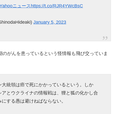
#Yahooニュース
https://t.co/RJR4YWcBsC
inodaHideaki)
January 5, 2023
期のがんを患っているという怪情報も飛び交っていま
ン大統領は癌で死にかかっているという。しか
シアとウクライナの情報戦は、狸と狐の化かし合
みにする愚は避けねばならない。