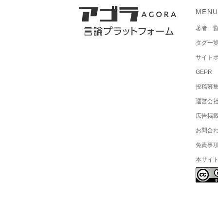
MEN
著者一
タグ一
サイト
GEPR
投稿募
運営会
広告掲
お問合
免責事
本サイ