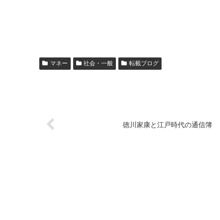
マネー
社会・一般
転載ブログ
徳川家康と江戸時代の通信簿