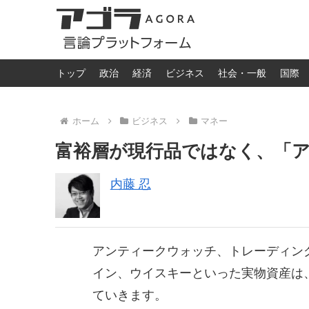
トップ
政治
経済
ビジネス
社会・一般
国際
ホーム
ビジネス
マネー
富裕層が現行品ではなく、「
内藤 忍
アンティークウォッチ、トレーディン
イン、ウイスキーといった実物資産は
ていきます。