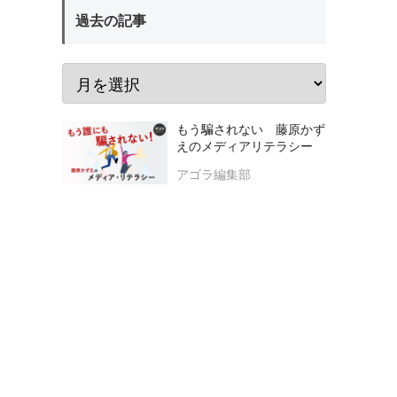
過去の記事
もう騙されない 藤原かず
えのメディアリテラシー
アゴラ編集部