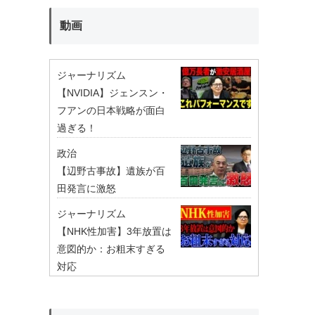
動画
ジャーナリズム
【NVIDIA】ジェンスン・
フアンの日本戦略が面白
過ぎる！
政治
【辺野古事故】遺族が百
田発言に激怒
ジャーナリズム
【NHK性加害】3年放置は
意図的か：お粗末すぎる
対応