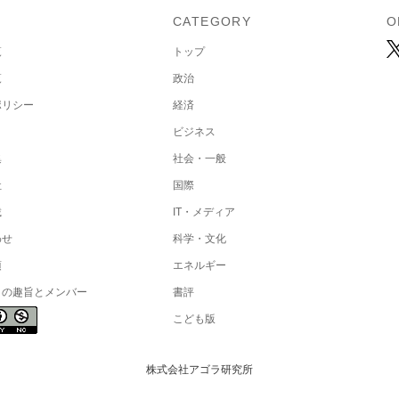
U
CATEGORY
O
覧
トップ
覧
政治
ポリシー
経済
ビジネス
集
社会・一般
社
国際
載
IT・メディア
わせ
科学・文化
項
エネルギー
トの趣旨とメンバー
書評
こども版
株式会社アゴラ研究所