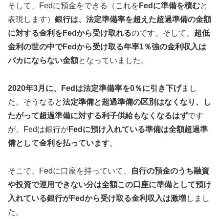
そして、Fedに預金をできる（これを
Fedに準備を積む
と
表現します）
銀行は、法定準備率を超えた超過準備の金額
に対する金利をFedから受け取れる
のです。そして、
超低
金利の世の中でFedから受け取る年率1％強の金利収入は
バカにならない金額
となっていました。
2020年3月に、Fedは法定準備率を0％に引き下げ
まし
た。そうなると
法定準備と超過準備の区別はなくなり、し
たがって超過準備に対する利子供給もなくなるはず
です
が、Fedは銀行が
Fedに預け入れている準備は全額超過準
備として金利を払っています
。
そこで、Fedに口座を持っていて、
自行の預金のうち融資
や投資で運用できない分は全額この口座に準備として預け
入れている銀行がFedから受け取る金利収入は激増
しまし
た。