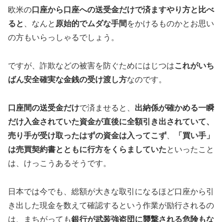
欧米の
口座から口座への送受金だけで済ますやり方と比べ
ると
、なんと
原始的でムダな手間
をかけるものかとお思い
の方もいらっしゃるでしょう。
ですが、詐欺などの被害を防ぐためにはじつは
これがいち
ばん安全確実な金銭の受け渡し方
なのです。
口座間の送受金だけ
で済ませると、
出納係が確かめる一瞬
だけ入金されていた資金が直後に全額引き出されていて、
売り手が受け取ったはずの資金は入ってこず
、
「買い手」
は売買契約書とともに行方をくらましていた
といったこと
は、けっこうあるそうです。
日本では今でも、総額が大きな取引になるほど口座から引
き出した現金を数えて確認するという作業が励行されるの
は、まちがっても
銀行が武装強盗団に襲撃される危険もな