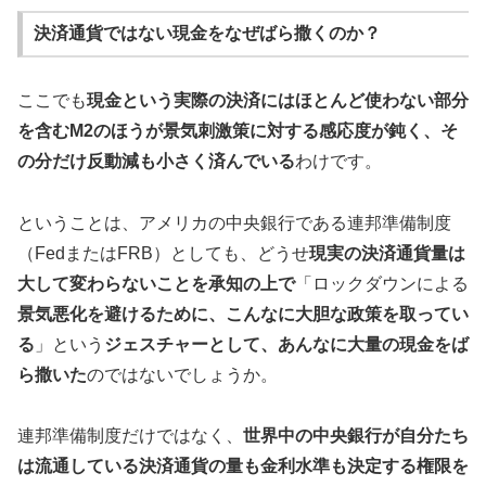
決済通貨ではない現金をなぜばら撒くのか？
ここでも
現金という実際の決済にはほとんど使わない部分
を含むM2のほうが景気刺激策に対する感応度が鈍く、そ
の分だけ反動減も小さく済んでいる
わけです。
ということは、アメリカの中央銀行である連邦準備制度
（FedまたはFRB）としても、どうせ
現実の決済通貨量は
大して変わらないことを承知の上で
「ロックダウンによる
景気悪化を避けるために、こんなに大胆な政策を取ってい
る
」という
ジェスチャーとして、あんなに大量の現金をば
ら撒いた
のではないでしょうか。
連邦準備制度だけではなく、
世界中の中央銀行が自分たち
は流通している決済通貨の量も金利水準も決定する権限を