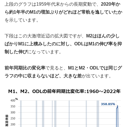
上段のグラフは1959年代末からの長期変動で、
2020年か
ら約1年半のM1の増加ぶりがどれほど常軌を逸していたか
を示しています。
下段はこの大激増近辺の拡大図ですが、
M2はほんの少し
ばかりM1に上積みしたのに対し、ODLはM1の伸び率を抑
制した伸び
になっています。
前年同期比の変化率
で見ると、
M1とM2・ODLでは同じグ
ラフの中に収まらないほど、大きな差
が出ています。