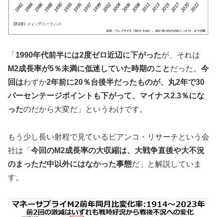
「
1990年代前半には2度ゼロ近辺に下がった
が、それは
M2成長率が5％未満に低迷していた時期のこと
だった。
今
回は
わずか
2年前に20％台後半だったものが、丸2年で30
パーセンテージポイントも下がって、マイナス2.3％にな
った
のだから大変だ」というわけです。
もう少し長い射程で見ているビアンコ・リサーチという会
社は「
今回のM2成長率の大収縮は、大戦争直後や大不況
のまっただ中以外にはなかった事態
だ」と解説していま
す。