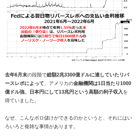
去年6月末
の段階で
総額2兆3300億ドルに達していたリバ
ースレポによって
、アメリカの
金融機関は1日当たり1000
億ドル強、日本円にして13兆円という高額の利子収入
を
得ていました。
なぜ、こんなボロ儲けができるのかというと、それにはい
ろいろと複雑な事情があります。