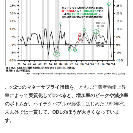
この
2つのマネーサプライ指標を
、ともに消費者物価上昇
率によって
実質化して比べると、増加率のピークや減少率
のボトムが
、ハイテクバブルが膨張しはじめた1990年代
末以外では
一貫して、ODLのほうが大きくなっていま
す
。