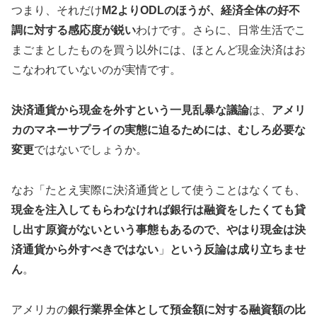
つまり、それだけ
M2よりODLのほうが、経済全体の好不
調に対する感応度が鋭い
わけです。さらに、日常生活でこ
まごまとしたものを買う以外には、ほとんど現金決済はお
こなわれていないのが実情です。
決済通貨から現金を外すという一見乱暴な議論
は、
アメリ
カのマネーサプライの実態に迫るためには、むしろ必要な
変更
ではないでしょうか。
なお「たとえ実際に決済通貨として使うことはなくても、
現金を注入してもらわなければ
銀行は融資をしたくても貸
し出す原資がないという事態もあるので、やはり現金は決
済通貨から外すべきではない
」
という反論は成り立ちませ
ん
。
アメリカの
銀行業界全体として預金額に対する融資額の比