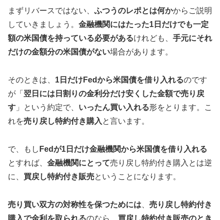
まずリバースではない、
ふつうのレポとは何か
からご説明
していきましょう。
金融機関にはたった1日だけでも一定
額の米国債を持っている必要がある
けれども、
手元にそれ
だけの金額分の米国債がない
場合があります。
そのときは、
1日だけFedから米国債を借り入れる
のです
が「
翌日には日割りの金利分だけ安くした金額で売り戻
す
」という約定で、
いったん買い入れる
形をとります。こ
れを
売り戻し特約付き購入
と言います。
で、もし
Fedが1日だけ金融機関から米国債を借り入れる
とすれば、
金融機関にとって
売り戻し特約付き購入とは逆
に、
買戻し特約付き販売
ということになります。
売り買い双方の対称性を保つためには
、
売り戻し特約付き
購入で金利を取られる
のなら、
買戻し特約付き販売のとき