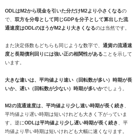
ODLはM2から現金を引いた分だけM2より小さくなる
の
で、
双方を分母として同じGDPを分子として算出した流
通速度は
ODLのほうがM2
より大きくなる
のは当然です。
また決定係数もどちらも同じような数字で、
通貨の流通速
度と長期債利回りには強い正の相関性がある
ことを示して
います。
大きな違いは、平均値より速い（回転数が多い）時期が長
いか、遅い（回転数が少ない）時期が多いか
でしょう。
M2の流通速度は、平均値より少し速い時期が長く続き
、
平均値より遅い時期は短いけれども大きく下がっていま
す。逆に
ODLは平均値より少し遅い時期が長く続き
、平
均値より早い時期は短いけれども大幅に速くなります。