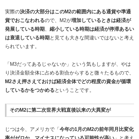
実際の
決済の大部分はこのM2の範囲内にある通貨や準通
貨でおこなわれる
ので、M2が
増加しているときは経済が
発展している時期
、
縮小している時期は経済が停滞あるい
は衰退している時期
と見ても大きな間違いではないと考え
られています。
「M3だってあるじゃないか」という気もしますが、やは
り決済金額全体に占める割合からすると微々たるもので、
M2さえ押さえておけば経済全体でどの程度の資金が循環
しているかをつかめる
ということです。
そのM2に第二次世界大戦直後以来の大異変が
じつは今、アメリカで「
今年の1月のM2の前年同月比変化
率がゼロか、マイナスになっている可能性が高い
」と考え