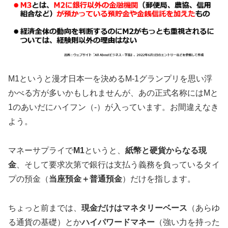
M1というと漫才日本一を決めるM-1グランプリを思い浮
かべる方が多いかもしれませんが、あの正式名称にはMと
1のあいだにハイフン（-）が入っています。お間違えなき
よう。
マネーサプライで
M1
というと、
紙幣と硬貨からなる現
金
、そして要求次第で銀行は支払う義務を負っているタイ
プの預金（
当座預金＋普通預金
）だけを指します。
ちょっと前までは、
現金だけはマネタリーベース
（あらゆ
る通貨の基礎）とか
ハイパワードマネー
（強い力を持った