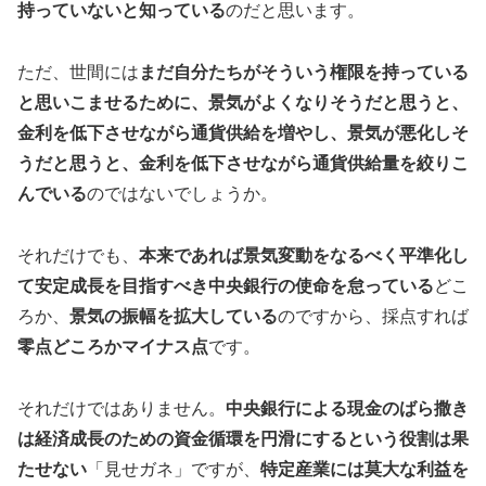
持っていないと知っている
のだと思います。
ただ、世間には
まだ自分たちがそういう権限を持っている
と思いこませるために、景気がよくなりそうだと思うと、
金利を低下させながら通貨供給を増やし、景気が悪化しそ
うだと思うと、金利を低下させながら通貨供給量を絞りこ
んでいる
のではないでしょうか。
それだけでも、
本来であれば景気変動をなるべく平準化し
て安定成長を目指すべき中央銀行の使命を怠っている
どこ
ろか、
景気の振幅を拡大している
のですから、採点すれば
零点どころかマイナス点
です。
それだけではありません。
中央銀行による現金のばら撒き
は経済成長のための資金循環を円滑にするという役割は果
たせない
「見せガネ」ですが、
特定産業には莫大な利益を