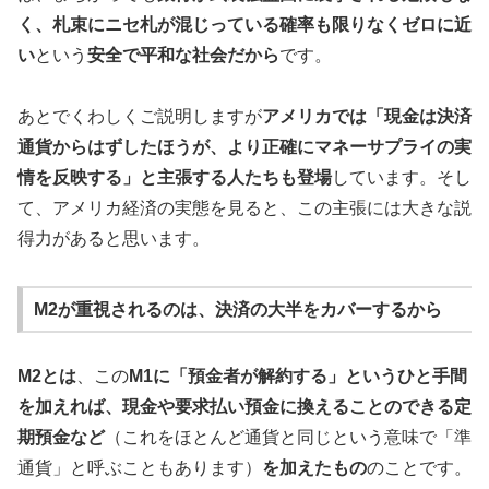
く、札束にニセ札が混じっている確率も限りなくゼロに近
い
という
安全で平和な社会だから
です。
あとでくわしくご説明しますが
アメリカでは「現金は決済
通貨からはずしたほうが、より正確にマネーサプライの実
情を反映する」と主張する人たちも登場
しています。そし
て、アメリカ経済の実態を見ると、この主張には大きな説
得力があると思います。
M2が重視されるのは、決済の大半をカバーするから
M2とは
、この
M1に「預金者が解約する」というひと手間
を加えれば、現金や要求払い預金に換えることのできる定
期預金など
（これをほとんど通貨と同じという意味で「準
通貨」と呼ぶこともあります）
を加えたもの
のことです。