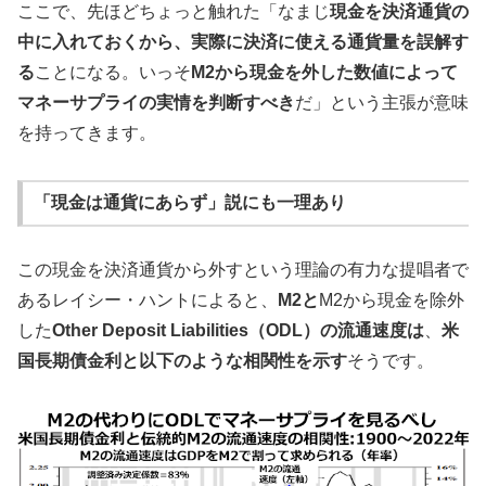
ここで、先ほどちょっと触れた「なまじ
現金を決済通貨の
中に入れておくから、実際に決済に使える通貨量を誤解す
る
ことになる。いっそ
M2から現金を外した数値によって
マネーサプライの実情を判断すべき
だ」という主張が意味
を持ってきます。
「現金は通貨にあらず」説にも一理あり
この現金を決済通貨から外すという理論の有力な提唱者で
あるレイシー・ハントによると、
M2と
M2から現金を除外
した
Other Deposit Liabilities（ODL）の流通速度は
、
米
国長期債金利と以下のような相関性を示す
そうです。