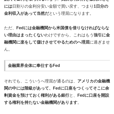
には
日割りの金利分安い金額で買い戻す、つまり
1日分の
金利収入があって当然だ
という理屈になります。
ただ、
Fedには金融機関から米国債を借りなければならな
い理由はまったくない
わけですから、これはもう
強引に金
融機関に楽をして儲けさせてやるためのへ理屈
に過ぎませ
ん。
金融業界全体に奉仕するFed
それでも、こういうへ理屈が通るのは、
アメリカの金融機
関の中には階級があって、Fedに口座をつくってそこに余
剰資金を預けておく権利がある銀行
と、
Fedに口座を開設
する権利を持たない金融機関があります
。