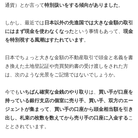
通貨）とか言って
特別扱いをする傾向がありました
。
しかし、最近では
日本以外の先進国では大きな金額の取引
にはまず現金を使わなくなった
という事情もあって、
現金
を特別視する風潮はすたれています
。
日本でちょっと大きな金額の不動産取引で頭金と名義を書
き換えた土地登記証や売買契約書の受け渡しをされた方
は、次のような光景をご記憶ではないでしょうか。
今でも
いちばん確実な金銭のやり取り
は、
買い手が口座を
持っている銀行支店の個室に売り手、買い手、双方のエー
ジェントが集まって
、
買い手の口座から頭金相当額を引き
出し、札束の枚数を数えてから売り手の口座に入金する
こ
ととされています。