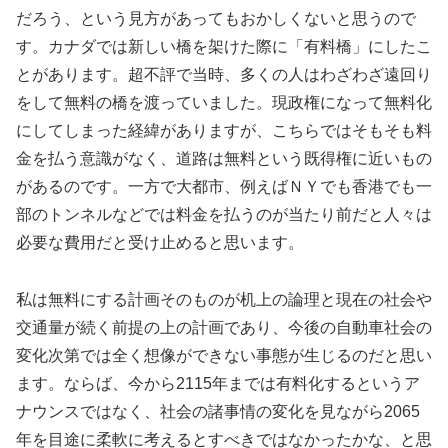
だろう、という見方があってもおかしくないと思うので
す。カナダでは新しい橋を架けた際に「有料橋」にしたこ
とがあります。超不評で当時、多くの人はわざわざ遠回り
をして無料の橋を渡っていました。現政権になって無料化
にしてしまった経緯がありますが、こちらではそもそも料
金を払う意識がなく、道路は無料という既得権に近いもの
があるのです。一方で大都市、例えばＮＹでも香港でも一
部のトンネルなどでは料金を払うのが当たり前だと人々は
必要な費用だと受け止めると思います。
私は無料にする計画そのものが机上の論理と現在の社会や
交通量が続く前提の上の計画であり、今後の自動車社会の
変化次第では全く想像ができない事態が生じるのだと思い
ます。ならば、今から2115年までは有料化するというア
ナウンスではなく、社会の諸事情の変化を見ながら2065
年を目途に柔軟に考えるとすべきではなかったかな、と思