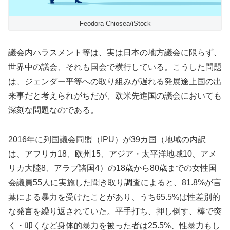
Feodora Chiosea/iStock
議会内ハラスメント等は、実は日本の地方議会に限らず、
世界中の議会、それも国会で横行している。こうした問題
は、ジェンダー平等への取り組みが遅れる発展途上国の出
来事だと考えられがちだが、欧米先進国の議会においても
深刻な問題なのである。
2016年に列国議会同盟（IPU）が39カ国（地域の内訳
は、アフリカ18、欧州15、アジア・太平洋地域10、アメ
リカ大陸8、アラブ諸国4）の18歳から80歳までの女性国
会議員55人に実施した聞き取り調査によると、81.8%が言
葉による暴力を受けたことがあり、うち65.5%は性差別的
な発言を繰り返されていた。平手打ち、押し倒す、棒で突
く・叩くなど身体的暴力を被った者は25.5%、性暴力もし