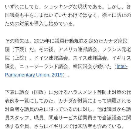
いずれにしても、ショッキングな現状である。しかし、各
国議会も手をこまねいていたわけではなく、徐々に防止の
ための対策を導入し始めている。
その嚆矢は、2015年に議員行動規範を定めたカナダ庶民
院（下院）だ。その後、アメリカ連邦議会、フランス元老
院（上院）、ドイツ連邦議会、スイス連邦議会、イギリス
議会、ニュージーランド議会、韓国国会が続いた（
Inter-
Parliamentary Union, 2019
）。
下表に議会（国政）におけるハラスメント等防止対策の代
表例を一覧にしてみた。カナダが対策によって網羅される
対象者を議員のみに限っているのに対し、他は議員から議
員スタッフ、職員、関連サービス従業員まで当該議会に関
係する全員、さらにイギリスでは来訪者も含めている。