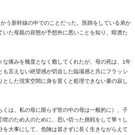
向かう新幹線の中でのことだった。医師をしている弟か
ていた母親の容態が予想外に悪いことを知り、暗澹た
々な痛みを幾度となく癒してくれたが、母の死は、1年
とも言えない絶望感が切迫した臨場感と共にフラッシ
りとした現実空間に身を置くと処理できない量の寂し
らくは、私の母に限らず世の中の母は一般的に）、子
①世のため人のために、思い切った挑戦をして華々し
分を大事にして、危険は冒さずに長く生きながらえて