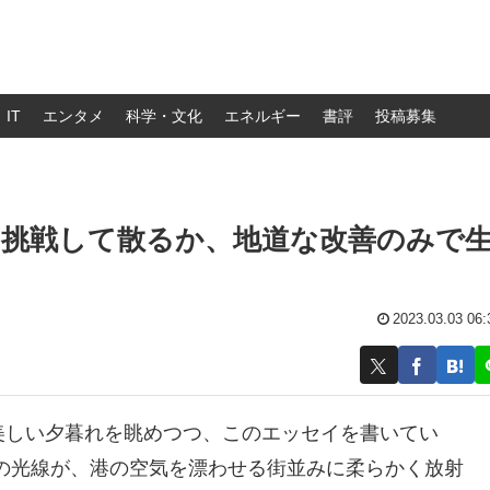
IT
エンタメ
科学・文化
エネルギー
書評
投稿募集
く挑戦して散るか、地道な改善のみで
2023.03.03 06:
美しい夕暮れを眺めつつ、このエッセイを書いてい
の光線が、港の空気を漂わせる街並みに柔らかく放射