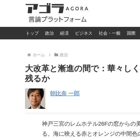
トップ
政治
経済
ビジネス
社会・一般
国際
ホーム
政治
大改革と漸進の間で：華々し
残るか
朝比奈 一郎
神戸三宮のレムホテル26Fの窓からの
る。海に映える赤とオレンジの中間色