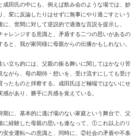
と成田氏の中にも、例えば飲み会のような場では、妙
り、変に反論したりはせずに無事にやり過ごすという
腹に、世間に対して逆説的で過激な言説を提示し、
チャレンジする意識と、矛盾する二つの思いがあるの
すると、我が家同様に母親からの伝播かもしれない。
生い立ち的には、父親の振る舞いに関してはかなり苦
見ながら、母の期待・想いを、受け流すにしても受け
育ったものと拝察する。成田氏ほど極端ではないにせ
実感があり、勝手に共感を覚えている。
時期に、基本的に逃げ場のない家庭という舞台で、父
緒に経験した母親の思いも連なって、①これ以上のリ
の安全運転への意識と、同時に、②社会の矛盾や不条