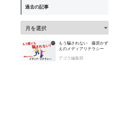
過去の記事
もう騙されない 藤原かず
えのメディアリテラシー
アゴラ編集部