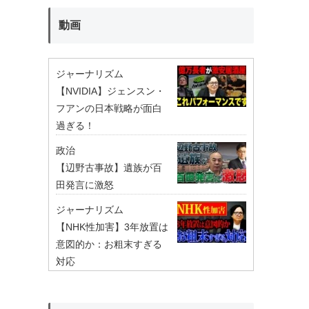
動画
ジャーナリズム
【NVIDIA】ジェンスン・
フアンの日本戦略が面白
過ぎる！
政治
【辺野古事故】遺族が百
田発言に激怒
ジャーナリズム
【NHK性加害】3年放置は
意図的か：お粗末すぎる
対応