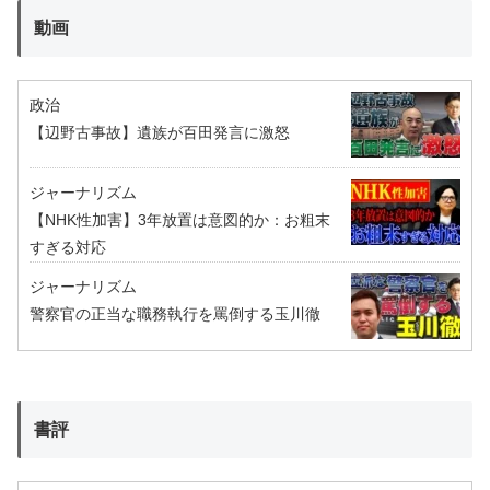
動画
政治
【辺野古事故】遺族が百田発言に激怒
ジャーナリズム
【NHK性加害】3年放置は意図的か：お粗末
すぎる対応
ジャーナリズム
警察官の正当な職務執行を罵倒する玉川徹
書評