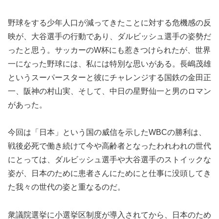
野球をする少年人口が減ってきたことに対する危機感の反
映が、大谷選手の行動であり、ダルビッシュ選手の姿勢だ
ったと思う。サッカーのW杯にも惹きつけられたが、世界
一になった野球には、私には特別な思いがある。長嶋茂雄
というスーパースターと彼にチャレンジする国鉄の金田正
一、阪神の村山実、そして、中日の星野仙一と男のロマン
があった。
今回は「日本」という国の威信を示したWBCの勝利は、
戦後必死で働き続けて今や高齢者となったわれわれの世代
にとっては、ダルビッシュ選手や大谷選手のストイックな
姿が、日本のために患者さんにためにと仕事に没頭してき
た我々の世代の姿と重なるのだ。
衆議院選挙に小選挙区制度が導入されてから、日本のため