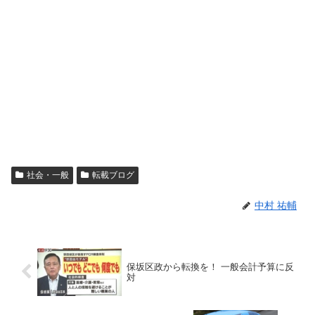
社会・一般
転載ブログ
中村 祐輔
保坂区政から転換を！ 一般会計予算に反
対