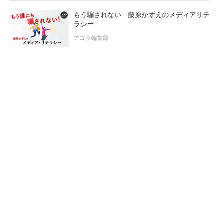
もう騙されない 藤原かずえのメディアリテ
ラシー
アゴラ編集部