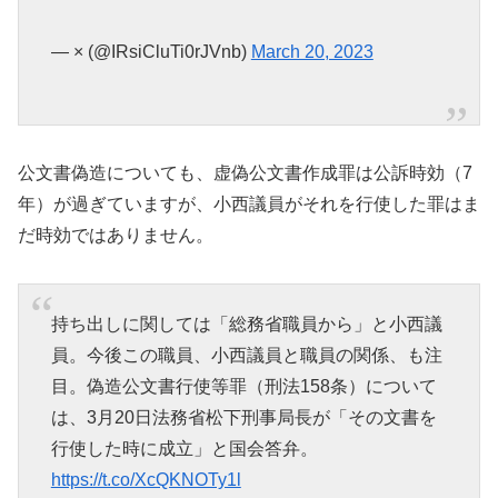
— × (@IRsiCluTi0rJVnb)
March 20, 2023
公文書偽造についても、虚偽公文書作成罪は公訴時効（7
年）が過ぎていますが、小西議員がそれを行使した罪はま
だ時効ではありません。
持ち出しに関しては「総務省職員から」と小西議
員。今後この職員、小西議員と職員の関係、も注
目。偽造公文書行使等罪（刑法158条）について
は、3月20日法務省松下刑事局長が「その文書を
行使した時に成立」と国会答弁。
https://t.co/XcQKNOTy1l