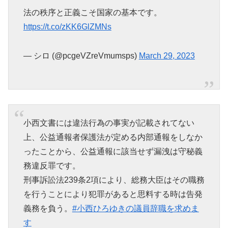
法の秩序と正義こそ国家の基本です。
https://t.co/zKK6GlZMNs
— シロ (@pcgeVZreVmumsps)
March 29, 2023
小西文書には違法行為の事実が記載されてない
上、公益通報者保護法が定める内部通報をしなか
ったことから、公益通報に該当せず漏洩は守秘義
務違反罪です。
刑事訴訟法239条2項により、総務大臣はその職務
を行うことにより犯罪があると思料する時は告発
義務を負う。
#小西ひろゆきの議員辞職を求めま
す