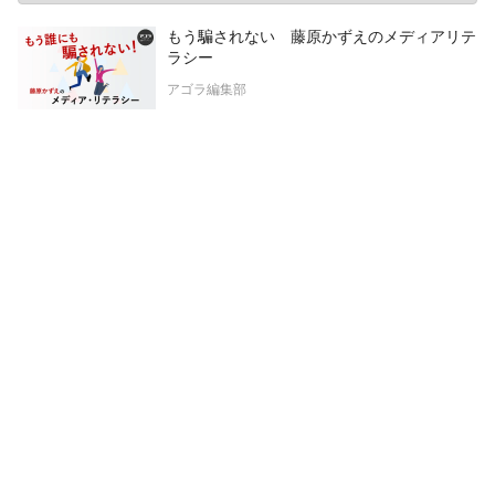
もう騙されない 藤原かずえのメディアリテ
ラシー
アゴラ編集部