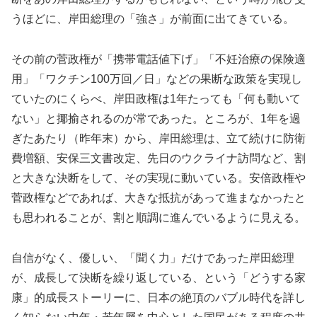
うほどに、岸田総理の「強さ」が前面に出てきている。
その前の菅政権が「携帯電話値下げ」「不妊治療の保険適
用」「ワクチン100万回／日」などの果断な政策を実現し
ていたのにくらべ、岸田政権は1年たっても「何も動いて
ない」と揶揄されるのが常であった。ところが、1年を過
ぎたあたり（昨年末）から、岸田総理は、立て続けに防衛
費増額、安保三文書改定、先日のウクライナ訪問など、割
と大きな決断をして、その実現に動いている。安倍政権や
菅政権などであれば、大きな抵抗があって進まなかったと
も思われることが、割と順調に進んでいるように見える。
自信がなく、優しい、「聞く力」だけであった岸田総理
が、成長して決断を繰り返している、という「どうする家
康」的成長ストーリーに、日本の絶頂のバブル時代を詳し