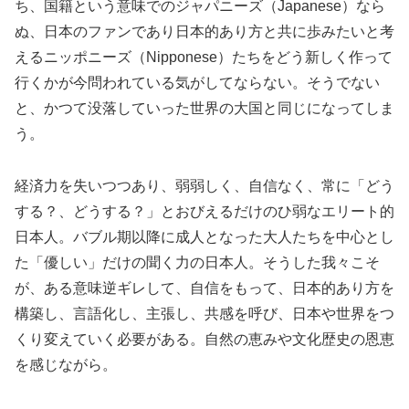
ち、国籍という意味でのジャパニーズ（Japanese）なら
ぬ、日本のファンであり日本的あり方と共に歩みたいと考
えるニッポニーズ（Nipponese）たちをどう新しく作って
行くかが今問われている気がしてならない。そうでない
と、かつて没落していった世界の大国と同じになってしま
う。
経済力を失いつつあり、弱弱しく、自信なく、常に「どう
する？、どうする？」とおびえるだけのひ弱なエリート的
日本人。バブル期以降に成人となった大人たちを中心とし
た「優しい」だけの聞く力の日本人。そうした我々こそ
が、ある意味逆ギレして、自信をもって、日本的あり方を
構築し、言語化し、主張し、共感を呼び、日本や世界をつ
くり変えていく必要がある。自然の恵みや文化歴史の恩恵
を感じながら。