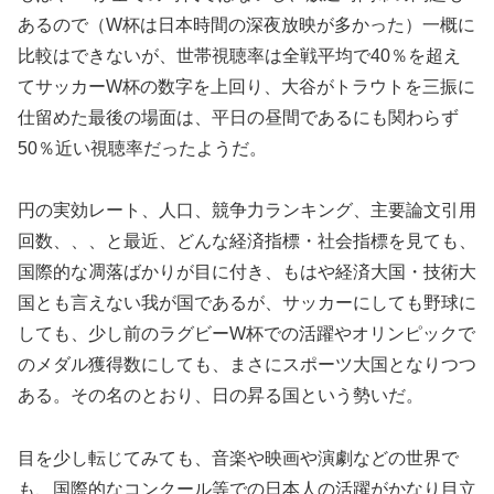
あるので（W杯は日本時間の深夜放映が多かった）一概に
比較はできないが、世帯視聴率は全戦平均で40％を超え
てサッカーW杯の数字を上回り、大谷がトラウトを三振に
仕留めた最後の場面は、平日の昼間であるにも関わらず
50％近い視聴率だったようだ。
円の実効レート、人口、競争力ランキング、主要論文引用
回数、、、と最近、どんな経済指標・社会指標を見ても、
国際的な凋落ばかりが目に付き、もはや経済大国・技術大
国とも言えない我が国であるが、サッカーにしても野球に
しても、少し前のラグビーW杯での活躍やオリンピックで
のメダル獲得数にしても、まさにスポーツ大国となりつつ
ある。その名のとおり、日の昇る国という勢いだ。
目を少し転じてみても、音楽や映画や演劇などの世界で
も、国際的なコンクール等での日本人の活躍がかなり目立