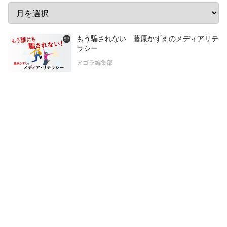
もう騙されない 藤原かずえのメディアリテ
ラシー
アゴラ編集部