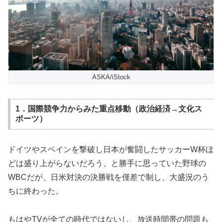
ASKA/iStock
1．国際競争力からみた重点移動（政治経済→文化ス
ポーツ）
ドイツやスペインを撃破し日本が奮闘したサッカーW杯ほ
どは盛り上がらないだろう、と勝手に思っていた野球の
WBCだが、日米対決の決勝戦を僅差で制し、大盛況のう
ちに終わった。
もはやTVが全ての時代ではないし、放送時間帯の問題も