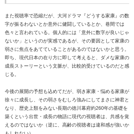
また視聴率で恐縮だが、大河ドラマ『どうする家康』の数
字が振るわないとか意外に健闘しているとか、巷間では
色々と言われている。個人的には「意外に数字が良いじゃ
ないか」というのが実感であるが、その要因として家康の
弱さに焦点をあてていることがあるのではないかと思う。
即ち、現代日本の在り方に即して考えると、ダメな家康の
成長ストーリーという文脈が、比較的受けているのだと感
じる。
今後の展開の予想も込めてだが、弱き家康・悩める家康が
徐々に成長し、その弱さをむしろ強みにしてまさに神君と
なり、歴史上類をみない長期の徳川幕府約260年の基礎を
築くという出世・成長の物語に現代の視聴者は、共感を覚
えるのではないか（逆に、高齢の視聴者は違和感が強いか
もしれない）。