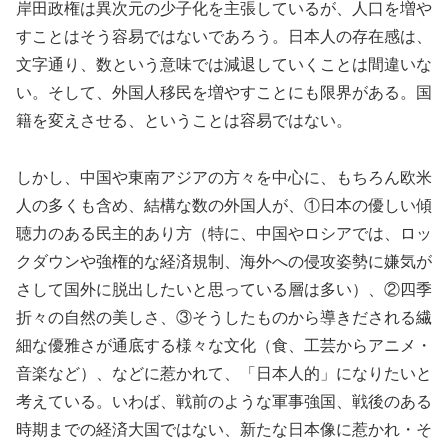
岸田政権は異次元の少子化を主張しているが、人口を増や
すことはそう容易ではないであろう。日本人の存在感は、
文字通り、数という意味では減退していくことは間違いな
い。そして、外国人移民を増やすことにも限界がある。国
籍を変えさせる、ということは容易ではない。
しかし、中国や東南アジアの方々を中心に、もちろん欧米
人の多くも含め、結構な数の外国人が、①日本の優しい傾
聴力のある民主的あり方（特に、中国やロシアでは、ロッ
クダウンや強権的な経済規制、海外への侵攻姿勢に嫌気が
さして国外に脱出したいと思っている層は多い）、②四季
折々の自然の美しさ、③そうしたものから導きだされる繊
細な優雅さが通底する様々な文化（食、工芸からアニメ・
音楽など）、などに惹かれて、「日本人的」になりたいと
考えている。いわば、戦前のような軍事強国、戦後のある
時期までの経済大国ではない、新たな日本像に惹かれ・そ