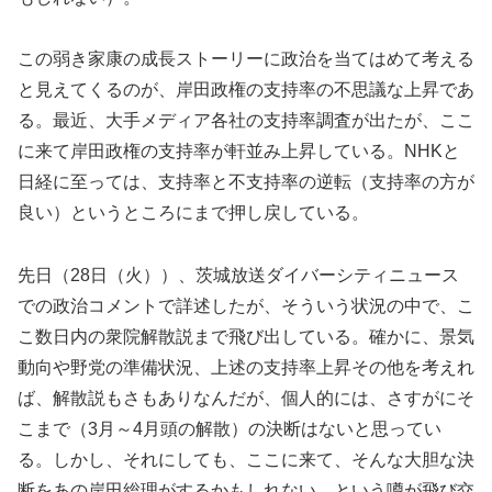
この弱き家康の成長ストーリーに政治を当てはめて考える
と見えてくるのが、岸田政権の支持率の不思議な上昇であ
る。最近、大手メディア各社の支持率調査が出たが、ここ
に来て岸田政権の支持率が軒並み上昇している。NHKと
日経に至っては、支持率と不支持率の逆転（支持率の方が
良い）というところにまで押し戻している。
先日（28日（火））、茨城放送ダイバーシティニュース
での政治コメントで詳述したが、そういう状況の中で、こ
こ数日内の衆院解散説まで飛び出している。確かに、景気
動向や野党の準備状況、上述の支持率上昇その他を考えれ
ば、解散説もさもありなんだが、個人的には、さすがにそ
こまで（3月～4月頭の解散）の決断はないと思ってい
る。しかし、それにしても、ここに来て、そんな大胆な決
断をあの岸田総理がするかもしれない、という噂が飛び交