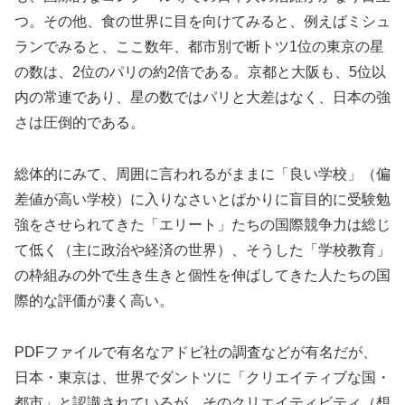
つ。その他、食の世界に目を向けてみると、例えばミシュ
ランでみると、ここ数年、都市別で断トツ1位の東京の星
の数は、2位のパリの約2倍である。京都と大阪も、5位以
内の常連であり、星の数ではパリと大差はなく、日本の強
さは圧倒的である。
総体的にみて、周囲に言われるがままに「良い学校」（偏
差値が高い学校）に入りなさいとばかりに盲目的に受験勉
強をさせられてきた「エリート」たちの国際競争力は総じ
て低く（主に政治や経済の世界）、そうした「学校教育」
の枠組みの外で生き生きと個性を伸ばしてきた人たちの国
際的な評価が凄く高い。
PDFファイルで有名なアドビ社の調査などが有名だが、
日本・東京は、世界でダントツに「クリエイティブな国・
都市」と認識されているが、そのクリエイティビティ（想