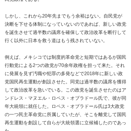
しかし、これから20年先までもう余裕はない。自民党が
決断を下せる体制になっていないのであれば、新しい政党
を誕生させて過半数の議席を確保して政治改革を断行して
行く以外に日本を救う道はもう残されていない。
例えば、メキシコでは制度的革命党と短期ではあるが国民
行動党による2つの政党が70余年政権を担って来た。それ
に発展を見ず汚職や犯罪の多発などで2018年に新しい政
党国民再生運動が創設させた。同党は過半数の議席を獲得
して政治改革を急いでいる。この政党を誕生させたのはア
ンドレス・マヌエル・ロペス・オブラドール氏で、彼が同
年大統領に就任した。ロペス・オブラドール氏は3大政党
の一つ民主革命党に所属していたが、そこを離党して国民
再生運動を創設して自らが大統領選に立候補したのであっ
た。