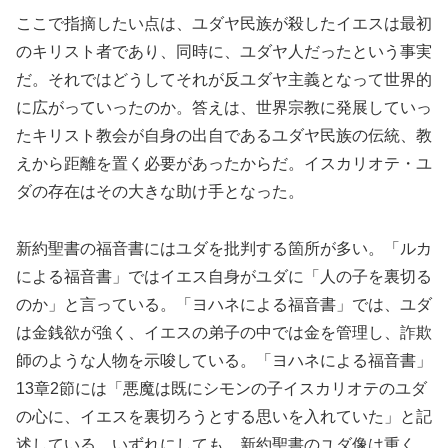
ここで指摘したい点は、ユダヤ民族が殺したイエスは最初
のキリスト者であり、同時に、ユダヤ人だったという事実
だ。それではどうしてそれが反ユダヤ主義となって世界的
に広がっていったのか。答えは、世界宗教に発展していっ
たキリスト教会が自身の出自であるユダヤ民族の伝統、教
えから距離を置く必要があったからだ。イスカリオテ・ユ
ダの存在はその大きな助け手となった。
新約聖書の福音書にはユダを批判する箇所が多い。「ルカ
による福音書」ではイエス自身がユダに「人の子を裏切る
のか」と言っている。「ヨハネによる福音書」では、ユダ
は金銭欲が強く、イエスの弟子の中では金を管理し、詐欺
師のような人物を示唆している。「ヨハネによる福音書」
13章2節には「悪魔は既にシモンの子イスカリオテのユダ
の心に、イエスを裏切ろうとする思いを入れていた」と記
述している。いずれにしても、新約聖書のユダ像は重く、