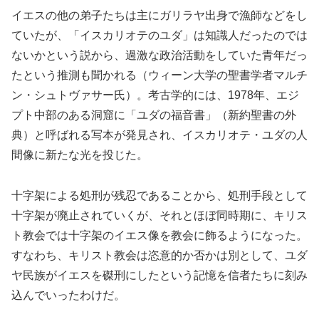
イエスの他の弟子たちは主にガリラヤ出身で漁師などをし
ていたが、「イスカリオテのユダ」は知識人だったのでは
ないかという説から、過激な政治活動をしていた青年だっ
たという推測も聞かれる（ウィーン大学の聖書学者マルチ
ン・シュトヴァサー氏）。考古学的には、1978年、エジ
プト中部のある洞窟に「ユダの福音書」（新約聖書の外
典）と呼ばれる写本が発見され、イスカリオテ・ユダの人
間像に新たな光を投じた。
十字架による処刑が残忍であることから、処刑手段として
十字架が廃止されていくが、それとほぼ同時期に、キリス
ト教会では十字架のイエス像を教会に飾るようになった。
すなわち、キリスト教会は恣意的か否かは別として、ユダ
ヤ民族がイエスを磔刑にしたという記憶を信者たちに刻み
込んでいったわけだ。