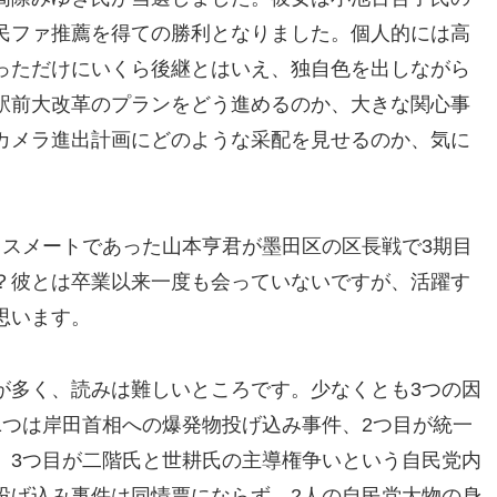
民ファ推薦を得ての勝利となりました。個人的には高
っただけにいくら後継とはいえ、独自色を出しながら
駅前大改革のプランをどう進めるのか、大きな関心事
カメラ進出計画にどのような采配を見せるのか、気に
ラスメートであった山本亨君が墨田区の区長戦で3期目
？彼とは卒業以来一度も会っていないですが、活躍す
思います。
が多く、読みは難しいところです。少なくとも3つの因
1つは岸田首相への爆発物投げ込み事件、2つ目が統一
、3つ目が二階氏と世耕氏の主導権争いという自民党内
投げ込み事件は同情票にならず、2人の自民党大物の身