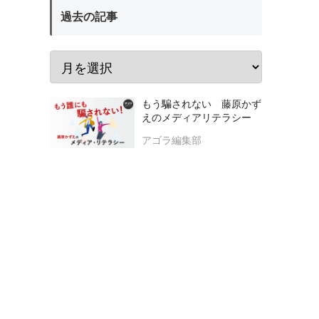
過去の記事
もう騙されない 藤原かず
えのメディアリテラシー
アゴラ編集部