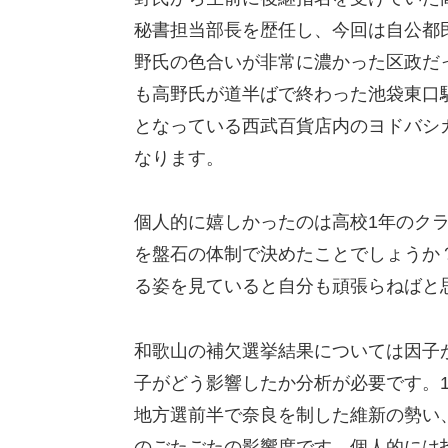
秘書担当部長を歴任し、今回は自公都
野氏の色合いが非常に濃かった区政だ
も高野氏が道半ばで終わった池袋東口
となっている西武百貨店内のヨドバシ
なります。
個人的に嬉しかったのは高校1年のク
を盤石の体制で決めたことでしょうか
る姿を見ていると自分も頑張らねばと
和歌山の補欠選挙結果については因子
子がどう影響したか分析が必要です。
地方選前半で奈良を制した維新の勢い
のごたごたの影響度です。個人的には