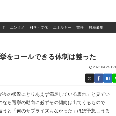
IT
エンタメ
科学・文化
エネルギー
書評
投稿募集
選挙をコールできる体制は整った
2023.04.24 12:
が今の状況にとりあえず満足している表れ」と見てい
のなら選挙の動向に必ずその傾向は出てくるもので
言うと「何のサプライズもなかった」ほぼ予想しうる