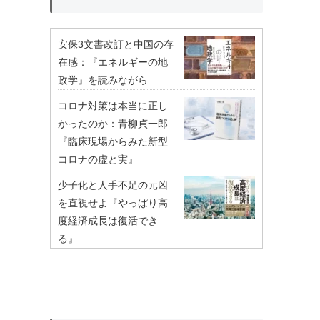
安保3文書改訂と中国の存
在感：『エネルギーの地
政学』を読みながら
コロナ対策は本当に正し
かったのか：青柳貞一郎
『臨床現場からみた新型
コロナの虚と実』
少子化と人手不足の元凶
を直視せよ『やっぱり高
度経済成長は復活でき
る』