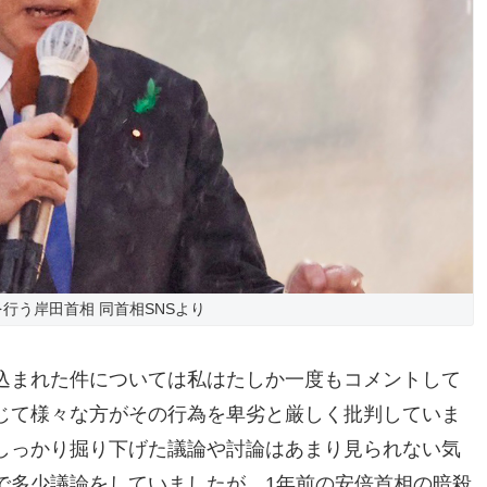
行う岸田首相 同首相SNSより
込まれた件については私はたしか一度もコメントして
じて様々な方がその行為を卑劣と厳しく批判していま
しっかり掘り下げた議論や討論はあまり見られない気
で多少議論をしていましたが、1年前の安倍首相の暗殺