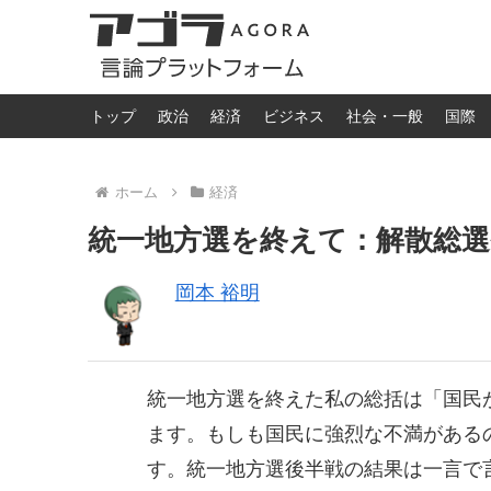
トップ
政治
経済
ビジネス
社会・一般
国際
ホーム
経済
統一地方選を終えて：解散総
岡本 裕明
統一地方選を終えた私の総括は「国民
ます。もしも国民に強烈な不満がある
す。統一地方選後半戦の結果は一言で