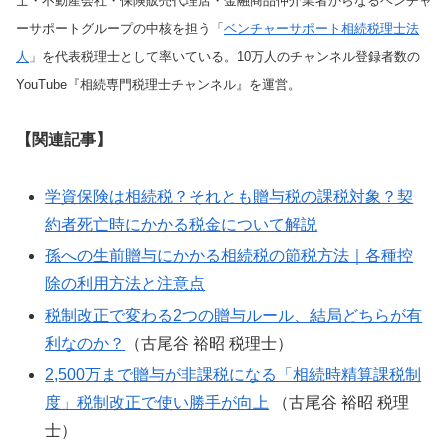
士・不動産会社・保険販売代理店・金融商品仲介業者からなるベンチャ
ーサポートグループの中核を担う「
ベンチャーサポート相続税理士法
人
」を代表税理士として率いている。10万人のチャンネル登録者数の
YouTube『相続専門税理士チャンネル』を運営。
【関連記事】
学資保険は相続税？それとも贈与税の課税対象？契
約者死亡時にかかる税金について解説
孫への生前贈与にかかる相続税の節税方法｜各種控
除の利用方法と注意点
税制改正で変わる2つの贈与ルール、結局どちらが有
利なのか？
（古尾谷 裕昭 税理士）
2,500万まで贈与が非課税になる「相続時精算課税制
度」税制改正で使い勝手が向上
（古尾谷 裕昭 税理
士）