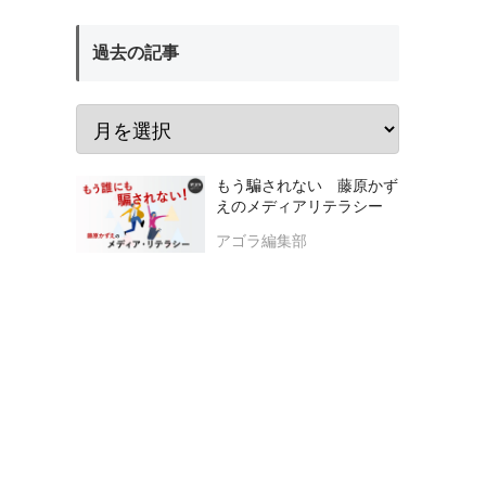
過去の記事
もう騙されない 藤原かず
えのメディアリテラシー
アゴラ編集部