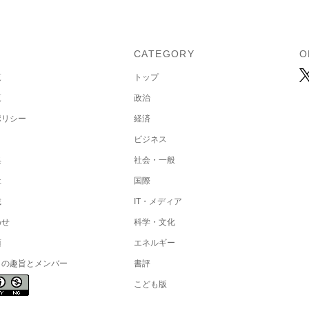
U
CATEGORY
O
覧
トップ
覧
政治
ポリシー
経済
ビジネス
集
社会・一般
社
国際
載
IT・メディア
わせ
科学・文化
項
エネルギー
トの趣旨とメンバー
書評
こども版