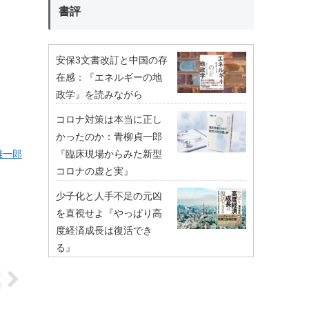
書評
安保3文書改訂と中国の存
在感：『エネルギーの地
政学』を読みながら
コロナ対策は本当に正し
かったのか：青柳貞一郎
『臨床現場からみた新型
雄一郎
コロナの虚と実』
少子化と人手不足の元凶
を直視せよ『やっぱり高
度経済成長は復活でき
る』