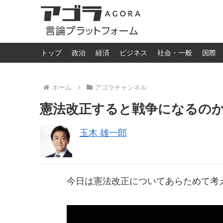
トップ
政治
経済
ビジネス
社会・一般
国際
ホーム
アゴラチャンネル
憲法改正すると戦争になるの
玉木 雄一郎
今日は憲法改正についてあらためて考