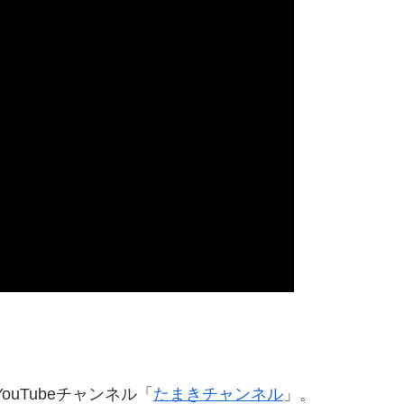
uTubeチャンネル「
たまきチャンネル
」。