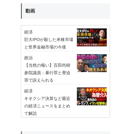
動画
経済
巨大IPOが殺した米株市場
と世界金融市場の今後
政治
【当然の報い】百田尚樹
参院議員：暴行罪と脅迫
罪で訴えられる
経済
キオクシア決算など最近
の経済ニュースをまとめ
て解説