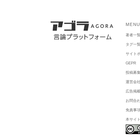
MEN
著者一
タグ一
サイト
GEPR
投稿募
運営会
広告掲
お問合
免責事
本サイ