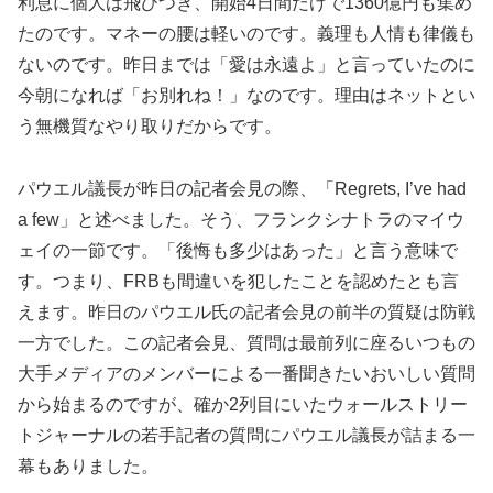
利息に個人は飛びつき、開始4日間だけで1360億円も集め
たのです。マネーの腰は軽いのです。義理も人情も律儀も
ないのです。昨日までは「愛は永遠よ」と言っていたのに
今朝になれば「お別れね！」なのです。理由はネットとい
う無機質なやり取りだからです。
パウエル議長が昨日の記者会見の際、「Regrets, I’ve had
a few」と述べました。そう、フランクシナトラのマイウ
ェイの一節です。「後悔も多少はあった」と言う意味で
す。つまり、FRBも間違いを犯したことを認めたとも言
えます。昨日のパウエル氏の記者会見の前半の質疑は防戦
一方でした。この記者会見、質問は最前列に座るいつもの
大手メディアのメンバーによる一番聞きたいおいしい質問
から始まるのですが、確か2列目にいたウォールストリー
トジャーナルの若手記者の質問にパウエル議長が詰まる一
幕もありました。