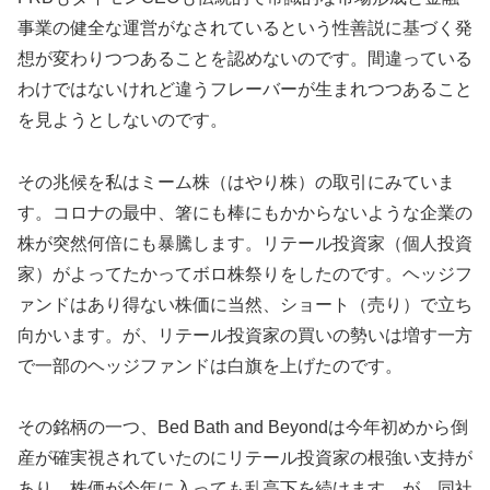
事業の健全な運営がなされているという性善説に基づく発
想が変わりつつあることを認めないのです。間違っている
わけではないけれど違うフレーバーが生まれつつあること
を見ようとしないのです。
その兆候を私はミーム株（はやり株）の取引にみていま
す。コロナの最中、箸にも棒にもかからないような企業の
株が突然何倍にも暴騰します。リテール投資家（個人投資
家）がよってたかってボロ株祭りをしたのです。ヘッジフ
ァンドはあり得ない株価に当然、ショート（売り）で立ち
向かいます。が、リテール投資家の買いの勢いは増す一方
で一部のヘッジファンドは白旗を上げたのです。
その銘柄の一つ、Bed Bath and Beyondは今年初めから倒
産が確実視されていたのにリテール投資家の根強い支持が
あり、株価が今年に入っても乱高下を続けます。が、同社