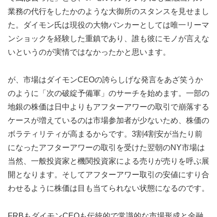
業務の代行をしたかのような大御所のスタンスを見せまし
た。ダイモン氏は現役の大物バンカーとしては唯一リーマ
ンショックを経験した重鎮であり、誰も彼にモノが言えな
いというのが実情ではなかったかと思います。
が、市場はダイモンCEOの誇らしげな発言をあざ笑うか
のように「次の破綻予備軍」のサーチを始めます。一部の
地銀の株価は日中よりもアフターアワーの取引で崩落する
ケースが増えているのは市場参加者が少ないため、株価の
ボラティリティが高まるからです。3割4割安が当たり前
になったアフターアワーの取引を受けた翌朝のNY市場は
当然、一般投資家と機関投資家による売りが売りを呼ぶ展
開となります。そしてアフターアワー取引の安値にすり合
わせるように株価は目も当てられない状態になるのです。
FRBもダイモンCEOも伝統的で常識的な市場形成と金融