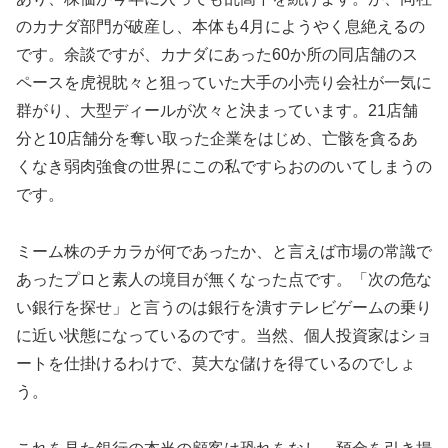
のカナダ部門が破産し、本体も4月にようやく息絶えるの
です。余談ですが、カナダにあった60か所の同店舗のス
ペースを虎視眈々と狙っていた大手の小売り会社が一気に
群がり、大型ディールが次々と決まっています。21店舗
分と10店舗分を奪い取った企業をはじめ、亡骸を貪るあ
くなき弱肉強食の世界にこの私ですらおののいてしまうの
です。
ミーム株のチカラが何であったか、と言えば市場の常識で
あったプロと素人の境目が無くなった点です。「次の危な
い銀行を探せ」と言うのは銀行を潰すテレビゲームの乗り
に近い状態になっているのです。当然、個人投資家はショ
ートを仕掛けるわけで、莫大な儲けを得ているのでしょ
う。