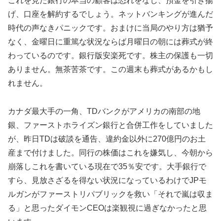
これを見た銀行の本当の顧客は恐れをなし、預金を引き揚
げ、口座を解約するでしょう。ネットバンキングが進んだ
時代の声なきパニックです。おまけに当局のやり方は猶予
なく、金曜日に重篤な状況ならば月曜日の朝には葬式が終
わっているのです。銀行版安楽死です。株主の保護も一切
ありません。無茶苦茶です。この週末も葬式があるかもし
れません。
カナダ最大手の一角、TDバンクがアメリカの南部の地
銀、ファーストホライズン銀行と合併工作をしていました
が、昨日TDは破談を通告、違約金以外に270億円のお土
産まで付けました。同行の株価はこれを嫌気し、今朝から
崩落しこれを書いている現在で35％安です。大手銀行で
すら、見放さざるを得ない状況になっているわけでJPモ
ルガンがファーストリパブリックを救い「それで嵐は収ま
る」と思ったダイモンCEOは楽観視に過ぎなかったと思