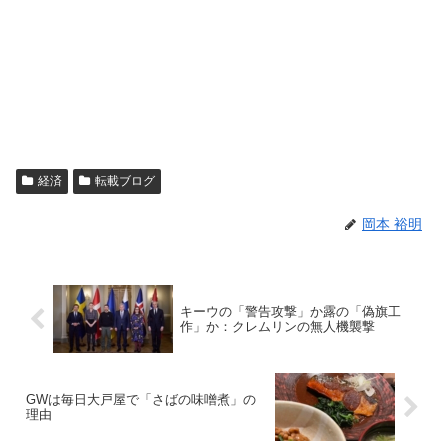
経済
転載ブログ
岡本 裕明
キーウの「警告攻撃」か露の「偽旗工
作」か：クレムリンの無人機襲撃
GWは毎日大戸屋で「さばの味噌煮」の
理由