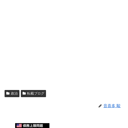
政治
転載ブログ
音喜多 駿