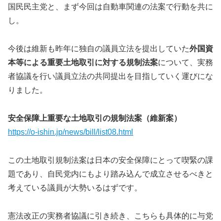
国民民主党と、まず今回は自動車関連の法案で行動を共に
し。
今後は維新も昨年に独自の議員立法を提出していた
外国資
本等による重要土地取引に対する規制法案
について、実務
者協議を行い議員立法の共同提出を目指していく運びにな
りました。
安全保障上重要な土地取引の規制法案（維新案）
https://o-ishin.jp/news/bill/list08.html
この土地取引規制法案は日本の安全保障にとって喫緊の課
題であり、自民党内にもより踏み込んで成立させるべきと
考えている議員が大勢いるはずです。
憲法改正の実務者協議に引き続き、こちらも具体的に与党