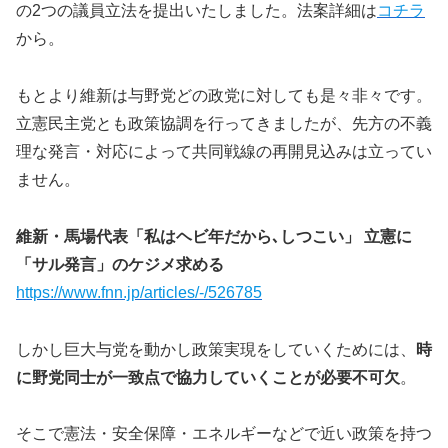
の2つの議員立法を提出いたしました。法案詳細は
コチラ
から。
もとより維新は与野党どの政党に対しても是々非々です。
立憲民主党とも政策協調を行ってきましたが、先方の不義
理な発言・対応によって共同戦線の再開見込みは立ってい
ません。
維新・馬場代表「私はヘビ年だから､しつこい」 立憲に
「サル発言」のケジメ求める
https://www.fnn.jp/articles/-/526785
しかし巨大与党を動かし政策実現をしていくためには、
時
に野党同士が一致点で協力していくことが必要不可欠
。
そこで憲法・安全保障・エネルギーなどで近い政策を持つ