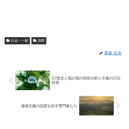
社会・一般
国際
黒坂 岳央
G7前文と我が国の現状分析と今後のCO2
対策
道徳主義の誤謬を犯す専門家たち