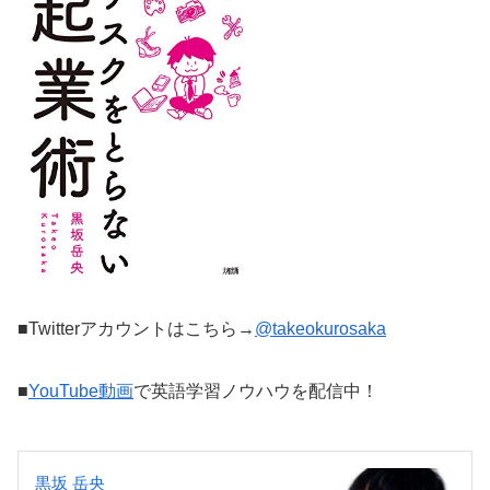
■Twitterアカウントはこちら→
@takeokurosaka
■
YouTube動画
で英語学習ノウハウを配信中！
黒坂 岳央