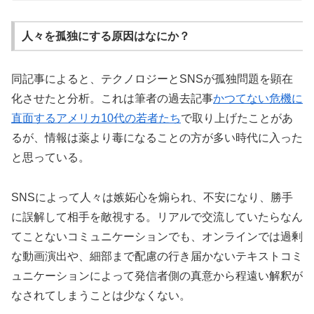
人々を孤独にする原因はなにか？
同記事によると、テクノロジーとSNSが孤独問題を顕在
化させたと分析。これは筆者の過去記事
かつてない危機に
直面するアメリカ10代の若者たち
で取り上げたことがあ
るが、情報は薬より毒になることの方が多い時代に入った
と思っている。
SNSによって人々は嫉妬心を煽られ、不安になり、勝手
に誤解して相手を敵視する。リアルで交流していたらなん
てことないコミュニケーションでも、オンラインでは過剰
な動画演出や、細部まで配慮の行き届かないテキストコミ
ュニケーションによって発信者側の真意から程遠い解釈が
なされてしまうことは少なくない。