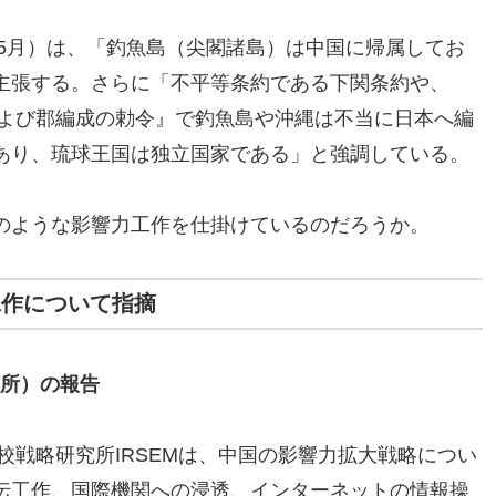
年5月）は、「釣魚島（尖閣諸島）は中国に帰属してお
主張する。さらに「不平等条約である下関条約や、
および郡編成の勅令』で釣魚島や沖縄は不当に日本へ編
あり、琉球王国は独立国家である」と強調している。
のような影響力工作を仕掛けているのだろうか。
工作について指摘
究所）の報告
学校戦略研究所IRSEMは、中国の影響力拡大戦略につい
伝工作、国際機関への浸透、インターネットの情報操