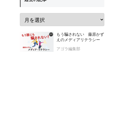
もう騙されない 藤原かず
えのメディアリテラシー
アゴラ編集部