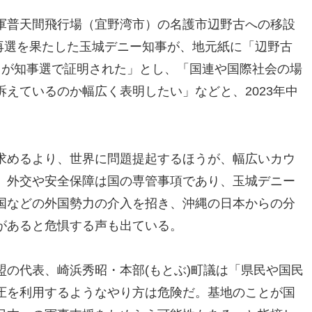
軍普天間飛行場（宜野湾市）の名護市辺野古への移設
で再選を果たした玉城デニー知事が、地元紙に「辺野古
とが知事選で証明された」とし、「国連や国際社会の場
えているのか幅広く表明したい」などと、2023年中
求めるより、世界に問題提起するほうが、幅広いカウ
、外交や安全保障は国の専管事項であり、玉城デニー
国などの外国勢力の介入を招き、沖縄の日本からの分
があると危惧する声も出ている。
の代表、崎浜秀昭・本部(もとぶ)町議は「県民や国民
圧を利用するようなやり方は危険だ。基地のことが国