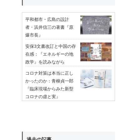
平和都市・広島の設計
者・浜井信三の著書『原
爆市長』
安保3文書改訂と中国の存
在感：『エネルギーの地
政学』を読みながら
コロナ対策は本当に正し
かったのか：青柳貞一郎
『臨床現場からみた新型
コロナの虚と実』
過去の記事