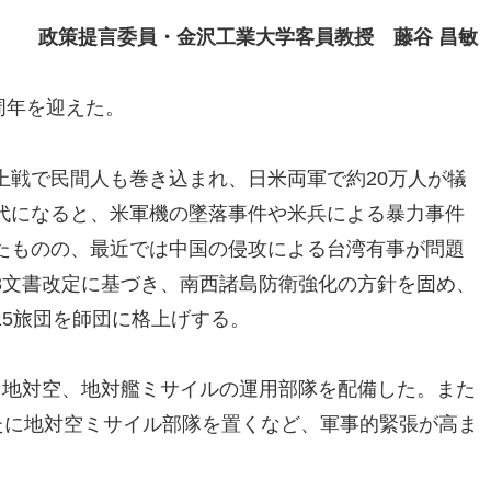
政策提言委員・金沢工業大学客員教授
藤谷 昌敏
周年を迎えた。
上戦で民間人も巻き込まれ、日米両軍で約20万人が犠
代になると、米軍機の墜落事件や米兵による暴力事件
たものの、最近では中国の侵攻による台湾有事が問題
3文書改定に基づき、南西諸島防衛強化の方針を固め、
15旅団を師団に格上げする。
、地対空、地対艦ミサイルの運用部隊を配備した。また
たに地対空ミサイル部隊を置くなど、軍事的緊張が高ま