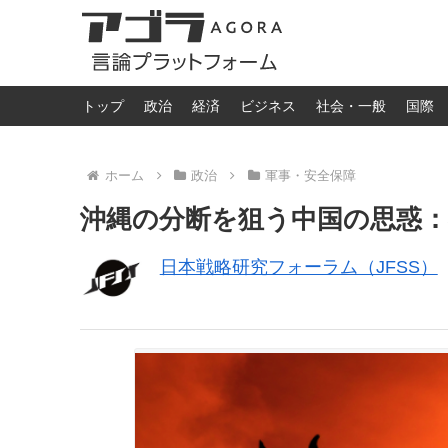
トップ
政治
経済
ビジネス
社会・一般
国際
ホーム
政治
軍事・安全保障
沖縄の分断を狙う中国の思惑：
日本戦略研究フォーラム（JFSS）