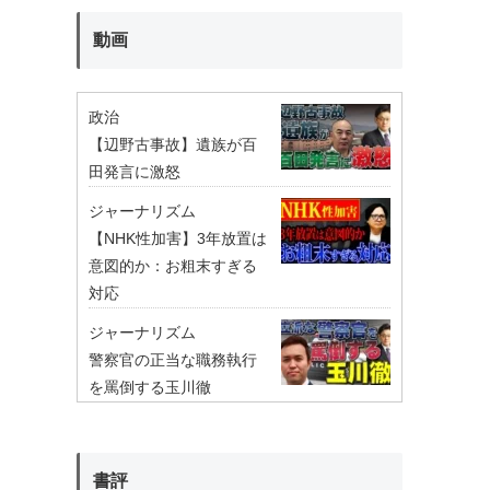
動画
政治
【辺野古事故】遺族が百
田発言に激怒
ジャーナリズム
【NHK性加害】3年放置は
意図的か：お粗末すぎる
対応
ジャーナリズム
警察官の正当な職務執行
を罵倒する玉川徹
書評