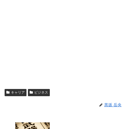
キャリア
ビジネス
黒坂 岳央