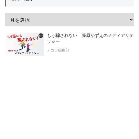
もう騙されない 藤原かずえのメディアリテ
ラシー
アゴラ編集部