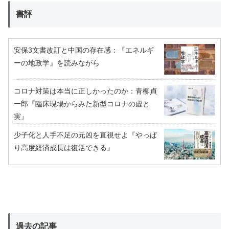
書評
安保3文書改訂と中国の存在感：『エネルギ
ーの地政学』を読みながら
コロナ対策は本当に正しかったのか：青柳貞
一郎『臨床現場からみた新型コロナの虚と
実』
少子化と人手不足の元凶を直視せよ『やっぱ
り高度経済成長は復活できる』
過去の記事