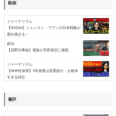
動画
ジャーナリズム
【NVIDIA】ジェンスン・フアンの日本戦略が
面白過ぎる！
政治
【辺野古事故】遺族が百田発言に激怒
ジャーナリズム
【NHK性加害】3年放置は意図的か：お粗末
すぎる対応
書評