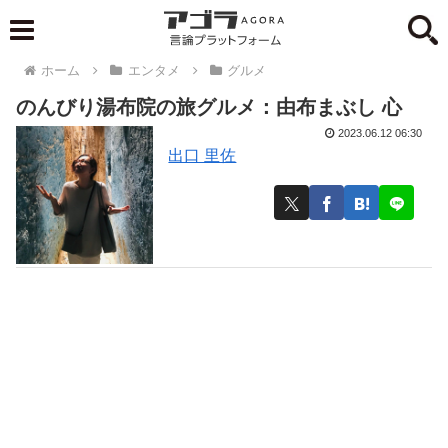
ホーム
エンタメ
グルメ
のんびり湯布院の旅グルメ：由布まぶし 心
2023.06.12 06:30
出口 里佐