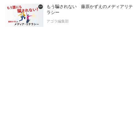
もう騙されない 藤原かずえのメディアリテ
ラシー
アゴラ編集部