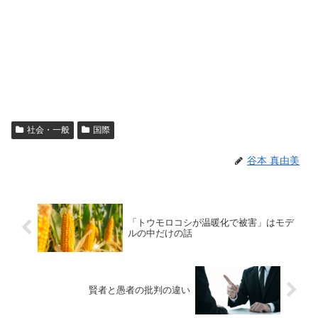
社会・一般
国際
谷本 真由美
「トウモロコシが温暖化で被害」はモデ
ルの中だけの話
賢者と愚者の批判の違い