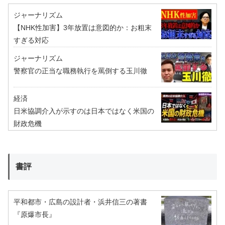
ジャーナリズム
【NHK性加害】3年放置は意図的か：お粗末
すぎる対応
ジャーナリズム
警察官の正当な職務執行を罵倒する玉川徹
経済
日米協調介入が示すのは日本ではなく米国の
財政危機
書評
平和都市・広島の設計者・浜井信三の著書
『原爆市長』