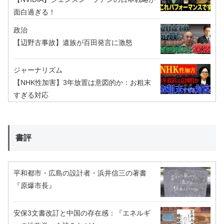
面白過ぎる！
政治
【辺野古事故】遺族が百田発言に激怒
ジャーナリズム
【NHK性加害】3年放置は意図的か：お粗末
すぎる対応
書評
平和都市・広島の設計者・浜井信三の著書
『原爆市長』
安保3文書改訂と中国の存在感：『エネルギ