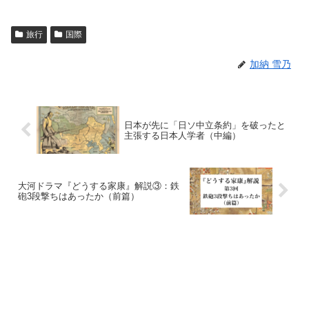
旅行
国際
加納 雪乃
日本が先に「日ソ中立条約」を破ったと
主張する日本人学者（中編）
大河ドラマ『どうする家康』解説③：鉄
砲3段撃ちはあったか（前篇）