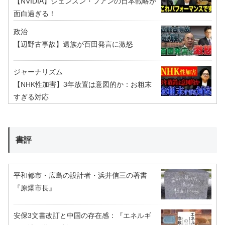
【NVIDIA】ジェンスン・フアンの日本戦略が
面白過ぎる！
政治
【辺野古事故】遺族が百田発言に激怒
ジャーナリズム
【NHK性加害】3年放置は意図的か：お粗末
すぎる対応
書評
平和都市・広島の設計者・浜井信三の著書
『原爆市長』
安保3文書改訂と中国の存在感：『エネルギ