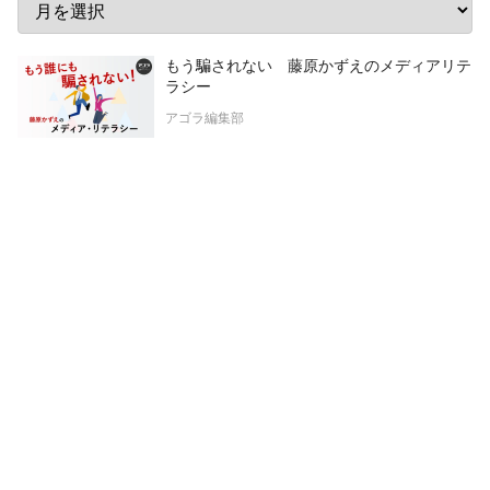
もう騙されない 藤原かずえのメディアリテ
ラシー
アゴラ編集部