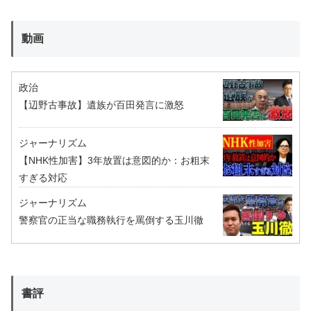
動画
政治
【辺野古事故】遺族が百田発言に激怒
ジャーナリズム
【NHK性加害】3年放置は意図的か：お粗末
すぎる対応
ジャーナリズム
警察官の正当な職務執行を罵倒する玉川徹
書評