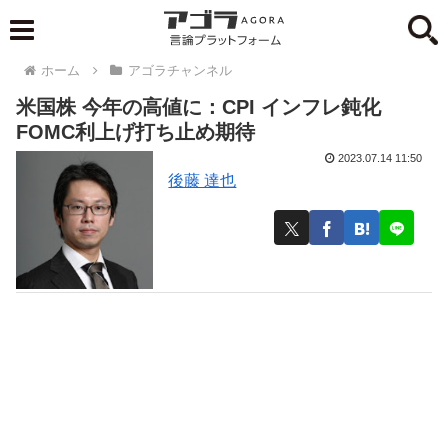
ホーム
アゴラチャンネル
米国株 今年の高値に：CPI インフレ鈍化
FOMC利上げ打ち止め期待
2023.07.14 11:50
後藤 達也