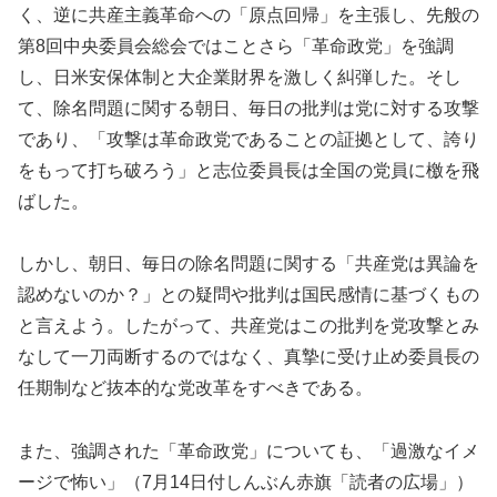
く、逆に共産主義革命への「原点回帰」を主張し、先般の
第8回中央委員会総会ではことさら「革命政党」を強調
し、日米安保体制と大企業財界を激しく糾弾した。そし
て、除名問題に関する朝日、毎日の批判は党に対する攻撃
であり、「攻撃は革命政党であることの証拠として、誇り
をもって打ち破ろう」と志位委員長は全国の党員に檄を飛
ばした。
しかし、朝日、毎日の除名問題に関する「共産党は異論を
認めないのか？」との疑問や批判は国民感情に基づくもの
と言えよう。したがって、共産党はこの批判を党攻撃とみ
なして一刀両断するのではなく、真摯に受け止め委員長の
任期制など抜本的な党改革をすべきである。
また、強調された「革命政党」についても、「過激なイメ
ージで怖い」（7月14日付しんぶん赤旗「読者の広場」）