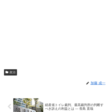
政治
加藤 成一
経産省トイレ裁判、最高裁判所の判断す
べき訴えの利益とは --- 長島 直哉