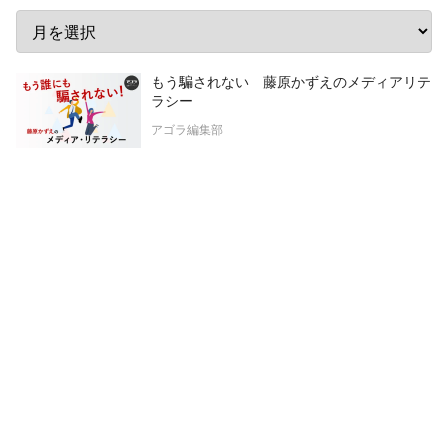
もう騙されない 藤原かずえのメディアリテ
ラシー
アゴラ編集部