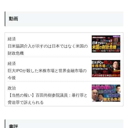
動画
経済
日米協調介入が示すのは日本ではなく米国の
財政危機
経済
巨大IPOが殺した米株市場と世界金融市場の
今後
政治
【当然の報い】百田尚樹参院議員：暴行罪と
脅迫罪で訴えられる
書評