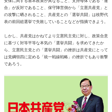
安保に関する基本政策が異なること、支持母体である「連
合」が反対であること、保守陣営側から「立憲共産党」と
の攻撃に晒されること、共産党との「選挙共闘」は枝野代
表の前回総選挙で失敗していることなどが指摘できよう。
しかし、共産党はかねてより立憲民主党に対し、政策合意
に基づく対等平等な本気の「選挙共闘」を求めてきたか
ら、立憲民主党との「選挙共闘」の挫折は共産党にとって
は党綱領四に定める「統一戦線戦略」の挫折でもあり衝撃
であろう。