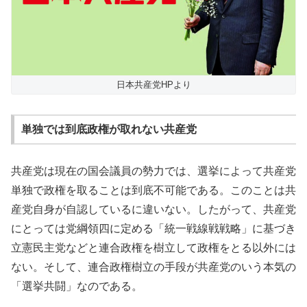
日本共産党HPより
単独では到底政権が取れない共産党
共産党は現在の国会議員の勢力では、選挙によって共産党
単独で政権を取ることは到底不可能である。このことは共
産党自身が自認しているに違いない。したがって、共産党
にとっては党綱領四に定める「統一戦線戦戦略」に基づき
立憲民主党などと連合政権を樹立して政権をとる以外には
ない。そして、連合政権樹立の手段が共産党のいう本気の
「選挙共闘」なのである。