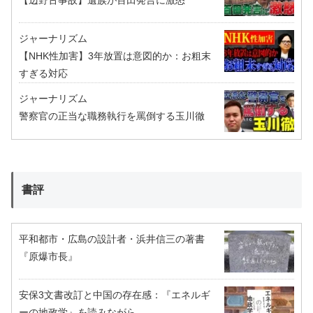
ジャーナリズム
【NHK性加害】3年放置は意図的か：お粗末
すぎる対応
ジャーナリズム
警察官の正当な職務執行を罵倒する玉川徹
書評
平和都市・広島の設計者・浜井信三の著書
『原爆市長』
安保3文書改訂と中国の存在感：『エネルギ
ーの地政学』を読みながら