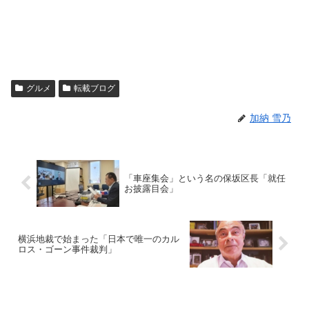
グルメ
転載ブログ
加納 雪乃
「車座集会」という名の保坂区長「就任
お披露目会」
横浜地裁で始まった「日本で唯一のカル
ロス・ゴーン事件裁判」