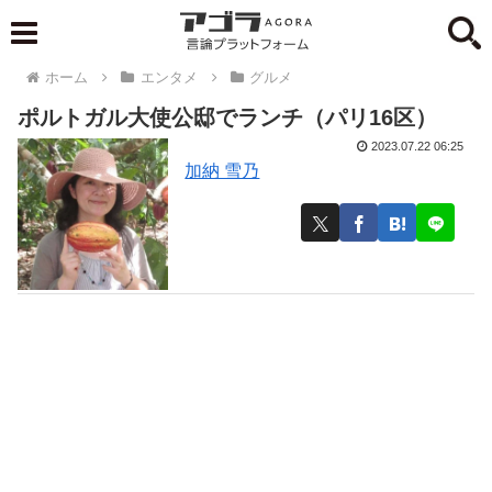
ホーム
エンタメ
グルメ
ポルトガル大使公邸でランチ（パリ16区）
2023.07.22 06:25
加納 雪乃