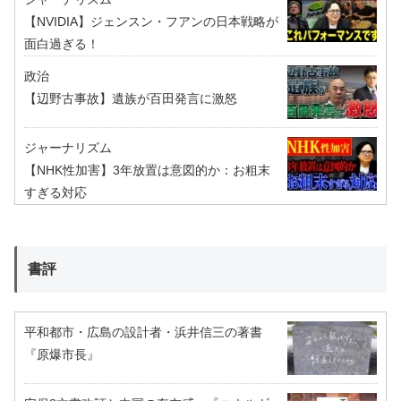
【NVIDIA】ジェンスン・フアンの日本戦略が
面白過ぎる！
政治
【辺野古事故】遺族が百田発言に激怒
ジャーナリズム
【NHK性加害】3年放置は意図的か：お粗末
すぎる対応
書評
平和都市・広島の設計者・浜井信三の著書
『原爆市長』