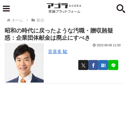
ホーム
政治
昭和の時代に戻ったような汚職・贈収賄疑
惑：企業団体献金は廃止にすべき
2023.08.06 11:50
音喜多 駿