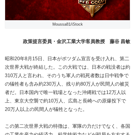
Moussa81/iStock
政策提言委員・金沢工業大学客員教授
藤谷 昌敏
昭和20年8月15日、日本がポツダム宣言を受け入れ、第二
次世界大戦が終結した。この大戦では、日本の戦没者は約
310万人と言われ、そのうち軍人の戦死者数は日中戦争で
の犠牲者も含み約230万人、残り約80万人が民間人の被災
者だ。日本国内で唯一戦場となった沖縄戦では12万人以
上、東京大空襲で約10万人、広島と長崎への原爆投下で
20万人以上の民間人が犠牲となった。
この第二次世界大戦の特徴は、軍隊の力だけでなく、各国
の工業生産力や経済力、科学技術力などが戦局を左右する