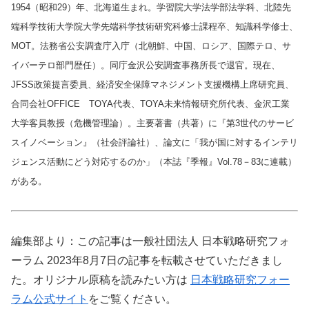
1954（昭和29）年、北海道生まれ。学習院大学法学部法学科、北陸先
端科学技術大学院大学先端科学技術研究科修士課程卒、知識科学修士、
MOT。法務省公安調査庁入庁（北朝鮮、中国、ロシア、国際テロ、サ
イバーテロ部門歴任）。同庁金沢公安調査事務所長で退官。現在、
JFSS政策提言委員、経済安全保障マネジメント支援機構上席研究員、
合同会社OFFICE TOYA代表、TOYA未来情報研究所代表、金沢工業
大学客員教授（危機管理論）。主要著書（共著）に『第3世代のサービ
スイノベーション』（社会評論社）、論文に「我が国に対するインテリ
ジェンス活動にどう対応するのか」（本誌『季報』Vol.78－83に連載）
がある。
編集部より：この記事は一般社団法人 日本戦略研究フォ
ーラム 2023年8月7日の記事を転載させていただきまし
た。オリジナル原稿を読みたい方は
日本戦略研究フォー
ラム公式サイト
をご覧ください。