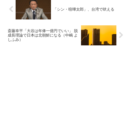
「シン・喧嘩太郎」、台湾で吠える
斎藤幸平「大谷は年俸一億円でいい」 脱
成長理論で日本は北朝鮮になる（中嶋 よ
しふみ）