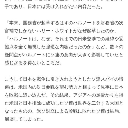
子であり、日本には受け入れがたい内容だった。
「本来、国務省が起草するはずのハルノートを財務省の次
官補でしかないハリー・ホワイトがなぜ起草したのか」
「ハルノートは、なぜ、それまでの日米交渉での経緯や妥
協点を全く無視した強硬な内容だったのか」など、数々の
疑問点がハルノートにソ連の意向が大きく影響していたと
感じざるを得ないところだ。
こうして日本を戦争に引き入れようとしたソ連スパイの暗
躍は、米国内の対日参戦を望む勢力と相まって見事に日本
を敗戦に追い込んだ。その結果、アジアへの足掛かりを得
た米国と日本排除に成功したソ連は世界を二分する大国と
なったものの、米ソ対立による冷戦に敗れたソ連は結局、
崩壊してしまった。