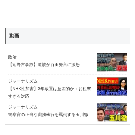
動画
政治
【辺野古事故】遺族が百田発言に激怒
ジャーナリズム
【NHK性加害】3年放置は意図的か：お粗末
すぎる対応
ジャーナリズム
警察官の正当な職務執行を罵倒する玉川徹