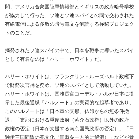
間、アメリカ合衆国陸軍情報部とイギリスの政府暗号学校
が協力して行った、ソ連とソ連スパイとの間で交わされた
有線電信による多数の暗号電文を解読する極秘プロジェク
トのことだ。
摘発されたソ連スパイの中で、日本を戦争に導いたスパイ
として有名なのは「ハリー・ホワイト」だ。
ハリー・ホワイトは、フランクリン・ルーズベルト政権下
で財務次官補を務め、ソ連のスパイとして活動していた。
ハリー・ホワイトは、国務長官コーデル・ハルが日本に提
示した最後通牒「ハルノート」の実質的な起草者であり、
このハルノートは「日本軍の支那、仏印からの無条件撤
退」「支那における重慶政府（蒋介石政権）以外の政府、
政権の否定（日本が支援する南京国民政府の否定）」「日
独伊三国同盟の死文化（同盟を一方的に解消）」などが骨