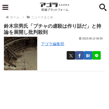
ホーム
ニュースまとめ
鈴木宗男氏「ブチャの虐殺は作り話だ」と持
論を展開し批判殺到
2023.08.12 06:50
アゴラ編集部