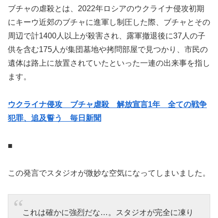
ブチャの虐殺とは、2022年ロシアのウクライナ侵攻初期
にキーウ近郊のブチャに進軍し制圧した際、ブチャとその
周辺で計1400人以上が殺害され、露軍撤退後に37人の子
供を含む175人が集団墓地や拷問部屋で見つかり、市民の
遺体は路上に放置されていたといった一連の出来事を指し
ます。
ウクライナ侵攻 ブチャ虐殺 解放宣言1年 全ての戦争
犯罪、追及誓う 毎日新聞
■
この発言でスタジオが微妙な空気になってしまいました。
これは確かに強烈だな…。スタジオが完全に凍り