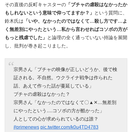
その直後の反町キャスターの
「ブチャの虐殺はなかったか
もしれないという意味で仰ってますか？」
という質問に、
鈴木氏は
「いや、なかったのではなくて…殺し方です…よ
く無差別にやったという…私から言わせればコソボの方が
もっと残虐でした」
と論理の全く通っていない持論を展開
し、批判が巻き起こりました。
宗男さん「ブチャの映像が正しいどうか、後で検
証される。不自然。ウクライナ戦争は作られた
話、あえて作った話が蔓延している」
ブチャの虐殺はなかった？
宗男さん「なかったのではなくて〇▲✕…無差別
にやったという….コソボの方が酷かった」
人としての心が求められているのは誰？
#primenews
pic.twitter.com/k0u4TD4783