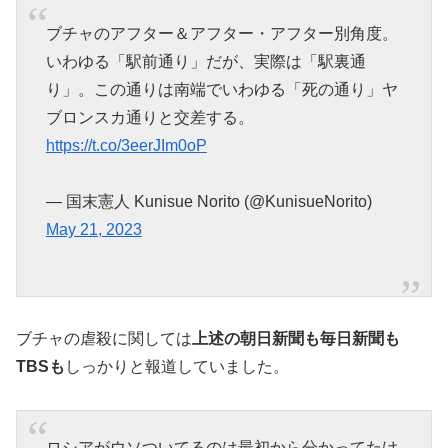
ブチャのアフター＆アフター・アフター別角度。
いわゆる「駅前通り」だが、実際は「駅裏通
り」。この通りは南端でいわゆる「死の通り」ヤ
ブロンスカ通りと交差する。
https://t.co/3eerJIm0oP
— 国末憲人 Kunisue Norito (@KunisueNorito)
May 21, 2023
ブチャの虐殺に関しては
上述の朝日新聞も毎日新聞も
TBSも
しっかりと報道していました。
ロシアがウソついてるのは最初から分かってたけ