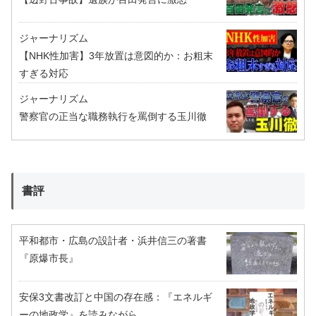
ジャーナリズム
【NHK性加害】3年放置は意図的か：お粗末
すぎる対応
ジャーナリズム
警察官の正当な職務執行を罵倒する玉川徹
書評
平和都市・広島の設計者・浜井信三の著書
『原爆市長』
安保3文書改訂と中国の存在感：『エネルギ
ーの地政学』を読みながら