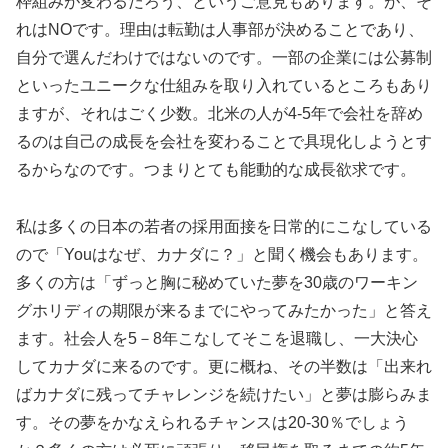
枠組みが変わるだろう、というご意見もあります。が、そ
れはNOです。理由は転勤は人事部が決めることであり、
自分で選んだわけではないのです。一部の企業には公募制
といったユニークな仕組みを取り入れているところもあり
ますが、それはごく少数。北米の人が4-5年で会社を辞め
るのは自己の成長を会社を変わることで具現化しようとす
るからなのです。つまりとても能動的な成長欲求です。
私は多くの日本の若者の採用面接を日常的にこなしている
ので「Youはなぜ、カナダに？」と聞く機会もあります。
多くの方は「ずっと胸に秘めていた夢を30歳のワーキン
グホリディの期限が来るまでにやってみたかった」と答え
ます。社会人を5－8年こなしてそこを退職し、一大決心
してカナダに来るのです。更に概ね、その半数は「出来れ
ばカナダに残ってチャレンジを続けたい」と夢は膨らみま
す。その夢をかなえられるチャンスは20-30％でしょう