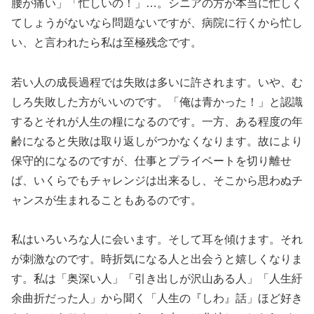
腰が痛い」「忙しいの！」…。シニアの方が本当に忙しく
てしょうがないなら問題ないですが、病院に行くから忙し
い、と言われたら私は至極残念です。
若い人の成長過程では失敗は多いに許されます。いや、む
しろ失敗した方がいいのです。「俺は青かった！」と認識
するとそれが人生の糧になるのです。一方、ある程度の年
齢になると失敗は取り返しがつかなくなります。故により
保守的になるのですが、仕事とプライベートを切り離せ
ば、いくらでもチャレンジは出来るし、そこから思わぬチ
ャンスが生まれることもあるのです。
私はいろいろな人に会います。そして耳を傾けます。それ
が刺激なのです。時折気になる人と出会うと嬉しくなりま
す。私は「奥深い人」「引き出しが沢山ある人」「人生紆
余曲折だった人」から聞く「人生の『しわ』話」ほど好き