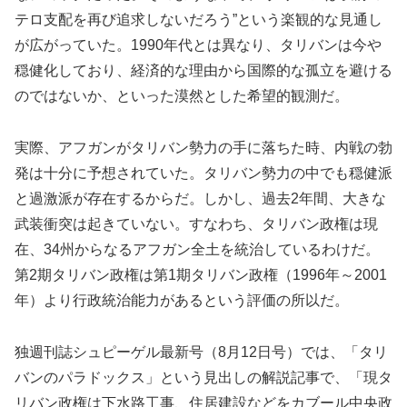
テロ支配を再び追求しないだろう”という楽観的な見通し
が広がっていた。1990年代とは異なり、タリバンは今や
穏健化しており、経済的な理由から国際的な孤立を避ける
のではないか、といった漠然とした希望的観測だ。
実際、アフガンがタリバン勢力の手に落ちた時、内戦の勃
発は十分に予想されていた。タリバン勢力の中でも穏健派
と過激派が存在するからだ。しかし、過去2年間、大きな
武装衝突は起きていない。すなわち、タリバン政権は現
在、34州からなるアフガン全土を統治しているわけだ。
第2期タリバン政権は第1期タリバン政権（1996年～2001
年）より行政統治能力があるという評価の所以だ。
独週刊誌シュピーゲル最新号（8月12日号）では、「タリ
バンのパラドックス」という見出しの解説記事で、「現タ
リバン政権は下水路工事、住居建設などをカブール中央政