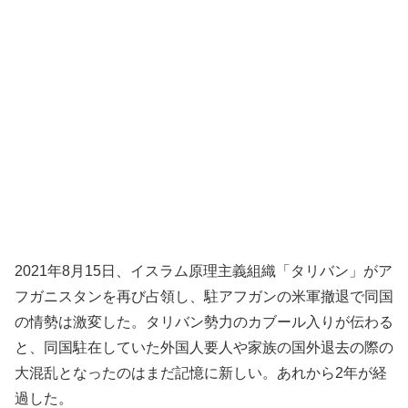
2021年8月15日、イスラム原理主義組織「タリバン」がア
フガニスタンを再び占領し、駐アフガンの米軍撤退で同国
の情勢は激変した。タリバン勢力のカブール入りが伝わる
と、同国駐在していた外国人要人や家族の国外退去の際の
大混乱となったのはまだ記憶に新しい。あれから2年が経
過した。