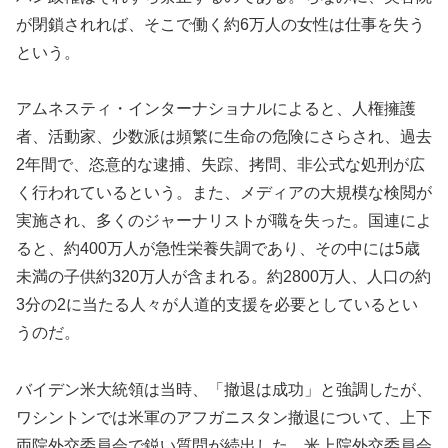
が閉鎖されれば、そこで働く約6万人の女性は仕事を失う
という。
アムネスティ・インターナショナルによると、人権擁護
者、活動家、少数派は頻繁に生命の危険にさらされ、過去
2年間で、恣意的な逮捕、失踪、拷問、非公式な処刑が広
く行われているという。また、メディアの大規模な検閲が
実施され、多くのジャーナリストが職を失った。国連によ
ると、約400万人が急性栄養失調であり、その中には5歳
未満の子供約320万人が含まれる。約2800万人、人口の約
3分の2に当たる人々が人道的支援を必要としているとい
うのだ。
バイデン米大統領は当時、「撤退は成功」と強調したが、
ワシントンでは米軍のアフガニスタン撤退について、上下
両院外交委員会で鋭い質問が続出した。米上院外交委員会