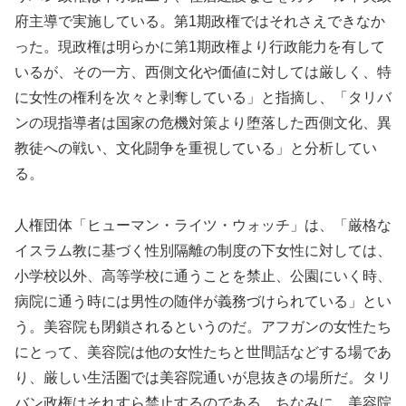
府主導で実施している。第1期政権ではそれさえできなか
った。現政権は明らかに第1期政権より行政能力を有して
いるが、その一方、西側文化や価値に対しては厳しく、特
に女性の権利を次々と剥奪している」と指摘し、「タリバ
ンの現指導者は国家の危機対策より堕落した西側文化、異
教徒への戦い、文化闘争を重視している」と分析してい
る。
人権団体「ヒューマン・ライツ・ウォッチ」は、「厳格な
イスラム教に基づく性別隔離の制度の下女性に対しては、
小学校以外、高等学校に通うことを禁止、公園にいく時、
病院に通う時には男性の随伴が義務づけられている」とい
う。美容院も閉鎖されるというのだ。アフガンの女性たち
にとって、美容院は他の女性たちと世間話などする場であ
り、厳しい生活圏では美容院通いが息抜きの場所だ。タリ
バン政権はそれすら禁止するのである。ちなみに、美容院