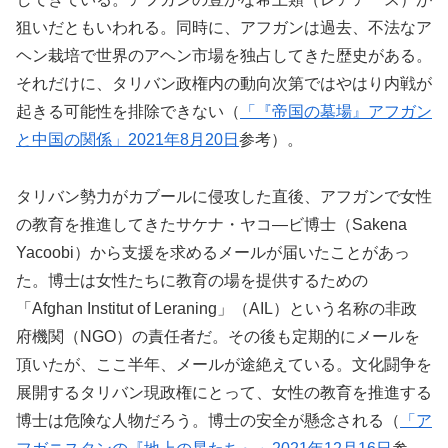
狙いだともいわれる。同時に、アフガンは過去、不法なア
ヘン栽培で世界のアヘン市場を独占してきた歴史がある。
それだけに、タリバン政権内の動向次第ではやはり内戦が
起きる可能性を排除できない（
「『帝国の墓場』アフガン
と中国の関係」2021年8月20日
参考）。
タリバン勢力がカブールに侵攻した直後、アフガンで女性
の教育を推進してきたサケナ・ヤコ―ビ博士（Sakena
Yacoobi）から支援を求めるメールが届いたことがあっ
た。博士は女性たちに教育の場を提供するための
「Afghan Institut of Leraning」（AIL）という名称の非政
府機関（NGO）の責任者だ。その後も定期的にメールを
頂いたが、ここ半年、メールが途絶えている。文化闘争を
展開するタリバン現政権にとって、女性の教育を推進する
博士は危険な人物だろう。博士の安全が懸念される（
「ア