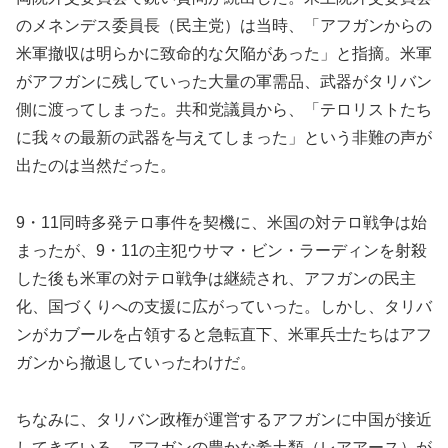
のメネンデス委員長（民主党）は当時、「アフガンからの
米軍撤収は明らかに致命的な欠陥があった」と指摘。米軍
がアフガンに残していった大量の軍需品、武器がタリバン
側に渡ってしまった。共和党議員から、「テロリストたち
に我々の最新の武器を与えてしまった」という非難の声が
出たのは当然だった。
9・11同時多発テロ事件を契機に、米国の対テロ戦争は始
まったが、9・11の主犯ウサマ・ビン・ラーディンを射殺
した後も米軍の対テロ戦争は継続され、アフガンの民主
化、国づくりへの支援に広がっていった。しかし、タリバ
ンがカブールを占領すると急転直下、米軍兵士たちはアフ
ガンから撤退していったわけだ。
ちなみに、タリバン政権が運営するアフガンに中国が接近
してきている。アフガンの豊かな希土類（レアアース）が