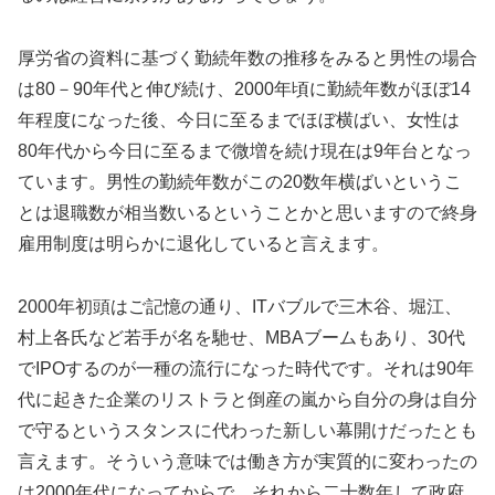
厚労省の資料に基づく勤続年数の推移をみると男性の場合
は80－90年代と伸び続け、2000年頃に勤続年数がほぼ14
年程度になった後、今日に至るまでほぼ横ばい、女性は
80年代から今日に至るまで微増を続け現在は9年台となっ
ています。男性の勤続年数がこの20数年横ばいというこ
とは退職数が相当数いるということかと思いますので終身
雇用制度は明らかに退化していると言えます。
2000年初頭はご記憶の通り、ITバブルで三木谷、堀江、
村上各氏など若手が名を馳せ、MBAブームもあり、30代
でIPOするのが一種の流行になった時代です。それは90年
代に起きた企業のリストラと倒産の嵐から自分の身は自分
で守るというスタンスに代わった新しい幕開けだったとも
言えます。そういう意味では働き方が実質的に変わったの
は2000年代になってからで、それから二十数年して政府