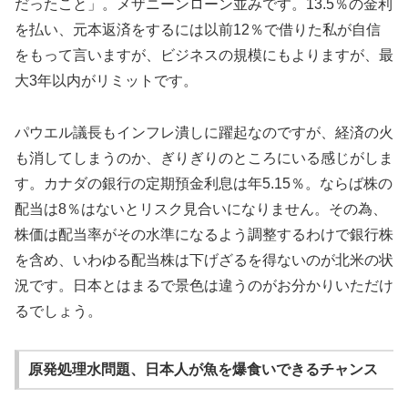
だったこと」。メザニーンローン並みです。13.5％の金利
を払い、元本返済をするには以前12％で借りた私が自信
をもって言いますが、ビジネスの規模にもよりますが、最
大3年以内がリミットです。
パウエル議長もインフレ潰しに躍起なのですが、経済の火
も消してしまうのか、ぎりぎりのところにいる感じがしま
す。カナダの銀行の定期預金利息は年5.15％。ならば株の
配当は8％はないとリスク見合いになりません。その為、
株価は配当率がその水準になるよう調整するわけで銀行株
を含め、いわゆる配当株は下げざるを得ないのが北米の状
況です。日本とはまるで景色は違うのがお分かりいただけ
るでしょう。
原発処理水問題、日本人が魚を爆食いできるチャンス