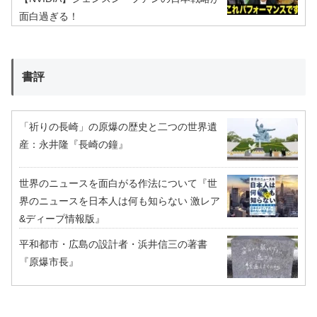
面白過ぎる！
書評
「祈りの長崎」の原爆の歴史と二つの世界遺
産：永井隆『長崎の鐘』
世界のニュースを面白がる作法について『世
界のニュースを日本人は何も知らない 激レア
&ディープ情報版』
平和都市・広島の設計者・浜井信三の著書
『原爆市長』