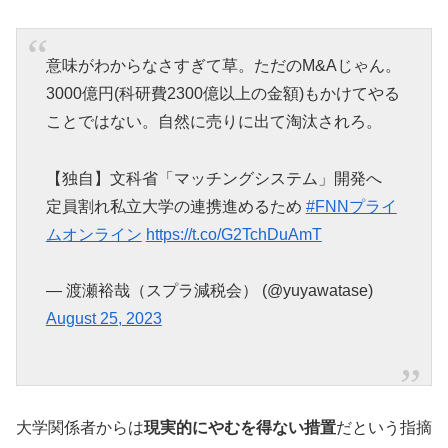
意味がわからなさすぎて草。ただのM&Aじゃん。
3000億円(科研費2300億以上の金額)もかけてやる
ことではない。自然に売りに出て淘汰されろ。
【独自】文科省「マッチングシステム」開発へ
定員割れ私立大学の連携進めるため
#FNNプライ
ムオンライン
https://t.co/G2TchDuAmT
— 渡瀬裕哉（スプラ減税会） (@yuyawatase)
August 25, 2023
大学関係者からは
現実的にやむを得ない措置
だという指摘