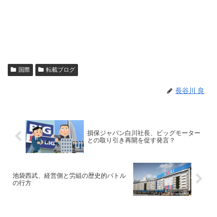
国際
転載ブログ
長谷川 良
損保ジャパン白川社長、ビッグモーター
との取り引き再開を促す発言？
池袋西武、経営側と労組の歴史的バトル
の行方