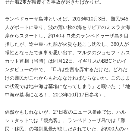
せた船2隻が転覆する事故が起きたばかりだ。
ランペドゥーザ島沖といえば、2013年10月3日、難民545
人がボートに乗り、波の荒い秋の海をリビアのミスラタ海
岸からスタートし、約140キロ先のランベドゥーザ島を目
指したが、途中乗った船が火災を起こし沈没し、360人が
犠牲となったでき事を思い出す。マルタのジョセフ・ムス
カット首相（当時）は同月12日、イギリスのBBCとのイ
ンタビューの中で、「EUは空言を弄するだけだ。どれだ
けの難民がこれからも死ななければならないか。このまま
の状況では地中海は墓場になってしまう」と嘆いた（「地
中海が墓場になる！」2013年10月17日参考）。
偶然かもしれないが、27日夜のニュース番組では、ハル
シュタットでは「観光客」、ランベドゥーザ島では「難
民・移民」の殺到風景が映しだされていた。約900人のハ