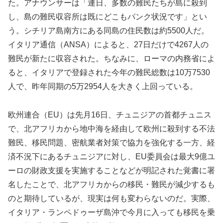
た。アナウンサーは「連日、多数の難民たちが島に殺到
し、島の難民収容所は既にどこもパンク状況です」とい
う。シチリア島南方にある同島の住民数は約5500人だ。
イタリア通信（ANSA）によると、27日だけで4267人の
難民が新たに収容された。ちなみに、ローマの内務省によ
ると、イタリアで登録された今年の難民総数は10万7530
人で、昨年同期の5万2954人を大きく上回っている。
欧州連合（EU）は先月16日、チュニジアの首都チュニス
で、北アフリカから地中海を経由して欧州に殺到する不法
難民、移民問題、密航業者対策で協力を強化する一方、経
済不況下にあるチュニジアに対し、EU委員会は最大9億ユ
ーロの財政支援を実施することなどが明記された覚書に署
名したことで、北アフリカからの移民・難民が減少するも
のと期待しているが、現実は何も変わらないのだ。実際、
イタリア・ランペドゥーザ島沖で今月に入っても移民を乗