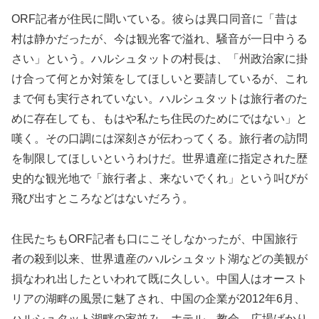
ORF記者が住民に聞いている。彼らは異口同音に「昔は
村は静かだったが、今は観光客で溢れ、騒音が一日中うる
さい」という。ハルシュタットの村長は、「州政治家に掛
け合って何とか対策をしてほしいと要請しているが、これ
まで何も実行されていない。ハルシュタットは旅行者のた
めに存在しても、もはや私たち住民のためにではない」と
嘆く。その口調には深刻さが伝わってくる。旅行者の訪問
を制限してほしいというわけだ。世界遺産に指定された歴
史的な観光地で「旅行者よ、来ないでくれ」という叫びが
飛び出すところなどはないだろう。
住民たちもORF記者も口にこそしなかったが、中国旅行
者の殺到以来、世界遺産のハルシュタット湖などの美観が
損なわれ出したといわれて既に久しい。中国人はオースト
リアの湖畔の風景に魅了され、中国の企業が2012年6月、
ハルシュタット湖畔の家並み、ホテル、教会、広場ばかり