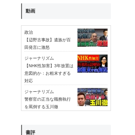
動画
政治
【辺野古事故】遺族が百
田発言に激怒
ジャーナリズム
【NHK性加害】3年放置は
意図的か：お粗末すぎる
対応
ジャーナリズム
警察官の正当な職務執行
を罵倒する玉川徹
書評