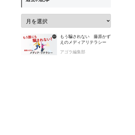
もう騙されない 藤原かず
えのメディアリテラシー
アゴラ編集部