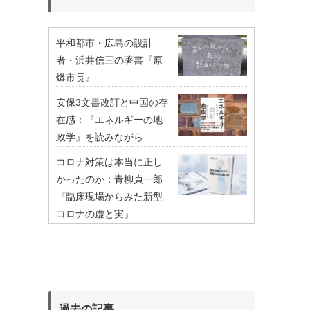
平和都市・広島の設計
者・浜井信三の著書『原
爆市長』
安保3文書改訂と中国の存
在感：『エネルギーの地
政学』を読みながら
コロナ対策は本当に正し
かったのか：青柳貞一郎
『臨床現場からみた新型
コロナの虚と実』
過去の記事