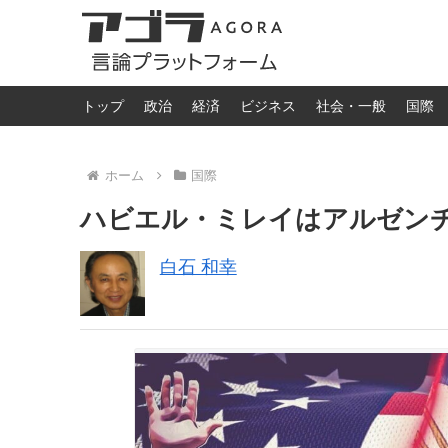
トップ
政治
経済
ビジネス
社会・一般
国際
ホーム
国際
ハビエル・ミレイはアルゼン
白石 和幸