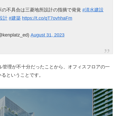
床の不具合は三菱地所設計の指摘で発覚
#清水建設
設計
#建築
https://t.co/qT7ovhhaFm
nplatz_ed)
August 31, 2023
ル管理が不十分だったことから、オフィスフロアの一
いるということです。