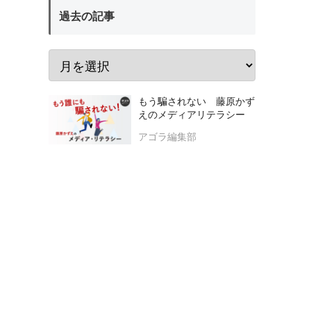
過去の記事
もう騙されない 藤原かず
えのメディアリテラシー
アゴラ編集部