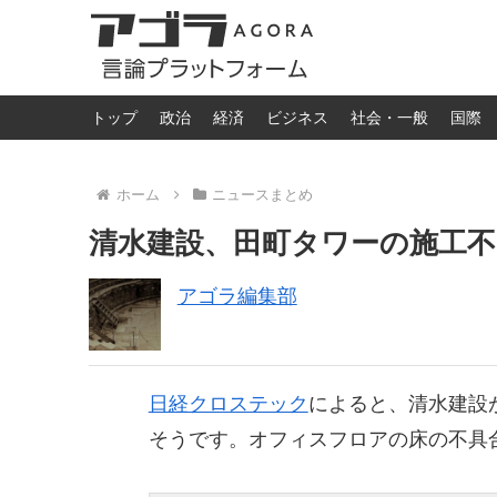
トップ
政治
経済
ビジネス
社会・一般
国際
ホーム
ニュースまとめ
清水建設、田町タワーの施工不
アゴラ編集部
日経クロステック
によると、清水建設
そうです。オフィスフロアの床の不具