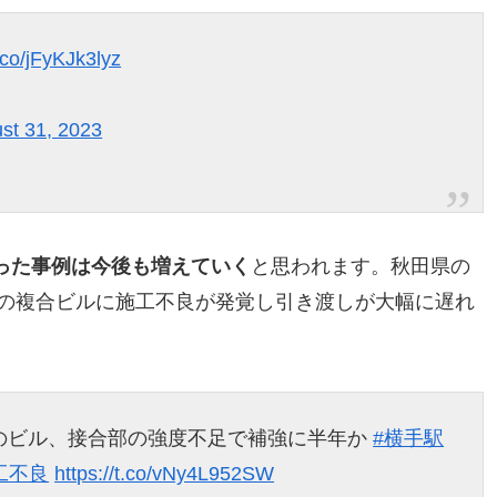
t.co/jFyKJk3lyz
st 31, 2023
った事例は今後も増えていく
と思われます。秋田県の
近の複合ビルに施工不良が発覚し引き渡しが大幅に遅れ
のビル、接合部の強度不足で補強に半年か
#横手駅
工不良
https://t.co/vNy4L952SW