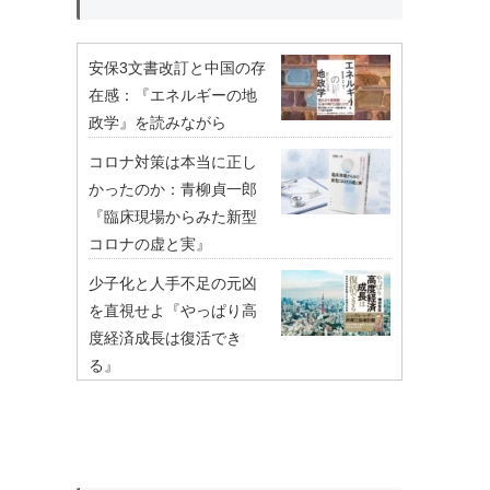
安保3文書改訂と中国の存
在感：『エネルギーの地
政学』を読みながら
コロナ対策は本当に正し
かったのか：青柳貞一郎
『臨床現場からみた新型
コロナの虚と実』
少子化と人手不足の元凶
を直視せよ『やっぱり高
度経済成長は復活でき
る』