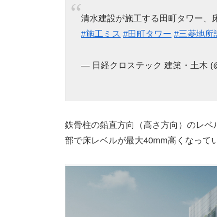
清水建設が施工する田町タワー、
#施工ミス
#田町タワー
#三菱地所
— 日経クロステック 建築・土木 (@ke
鉄骨柱の鉛直方向（高さ方向）のレベ
部で床レベルが最大40mm高くなって