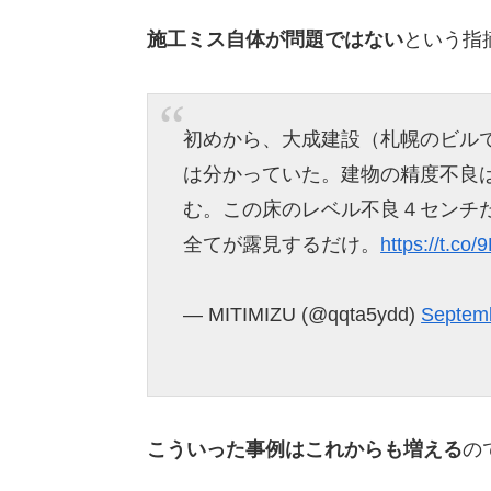
施工ミス自体が問題ではない
という指
初めから、大成建設（札幌のビル
は分かっていた。建物の精度不良
む。この床のレベル不良４センチ
全てが露見するだけ。
https://t.co
— MITIMIZU (@qqta5ydd)
Septemb
こういった事例はこれからも増える
の