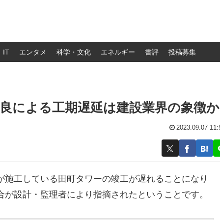
IT
エンタメ
科学・文化
エネルギー
書評
投稿募集
良による工期遅延は建設業界の象徴か
2023.09.07 11:
が施工している田町タワーの竣工が遅れることになり
合が設計・監理者により指摘されたということです。