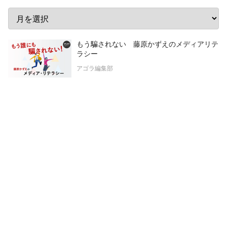
もう騙されない 藤原かずえのメディアリテ
ラシー
アゴラ編集部