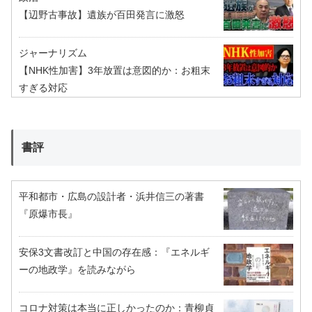
【辺野古事故】遺族が百田発言に激怒
ジャーナリズム
【NHK性加害】3年放置は意図的か：お粗末
すぎる対応
書評
平和都市・広島の設計者・浜井信三の著書
『原爆市長』
安保3文書改訂と中国の存在感：『エネルギ
ーの地政学』を読みながら
コロナ対策は本当に正しかったのか：青柳貞