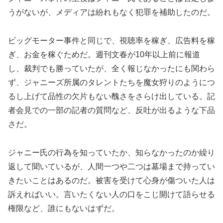
うがないが、メディアは紛れもなく犯罪を補助したのだ。
ビッグモーター事件と同じで、視聴率を稼ぎ、広告料を稼
ぎ、お金を稼ぐためだ。週刊文春が10年以上前に報道
し、裁判でも勝っていたが、全く報じなかったにも関わら
ず、ジャニーズ所属のタレントたちを魔女狩りのようにつ
るし上げて品性の欠片もない醜さをさらけ出している。記
者会見での一部の記者の質問など、反吐が出るような下品
さだ。
ジャニー氏の行為を知っていたか、知らなかったのか繰り
返して聞いているが、人間一つや二つは墓場まで持ってい
きたいことはあるのだ。被害を受けて心身が傷ついた人は
訴えればいい。言いたくない人の口をこじ開けて語らせる
権限など、誰にもないはずだ。