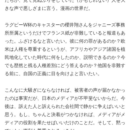
たちが、見て見ぬふりをしていた（かもしれない）人を大
きな声で悪しざまに言う。漫画の世界だ。
ラグビーW杯のキャスターの櫻井翔さんをジャニーズ事務
所所属というだけでフランス紙が非難していると報道もあ
った。ふざけるなと言いたい。彼に何の罪があるのか？欧
米は人権を尊重するというが、アフリカやアジア諸国を植
民地化していた時代に何をしたのか、説明できるのか？今
でも歴然と残る人種差別にどう答えるのか？他国を非難す
る前に、自国の正義に目を向けよと言いたい。
こんなに大騒ぎにならなければ、被害者の声が届かなかっ
たのは事実だが、日本のメディアが不甲斐ないからだ。今
後は、訴えた人と訴えられた会社間で静かに争えばいいと
思う。もし、ちゃんと決着がつかなければ、メディアがメ
ディアの役割を果たせばいいだけのことだ。そして、黙っ