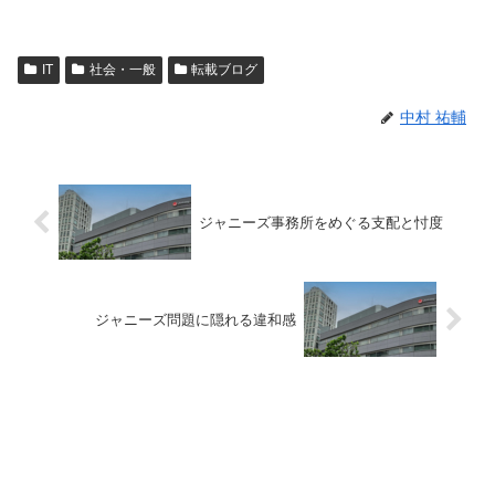
IT
社会・一般
転載ブログ
中村 祐輔
ジャニーズ事務所をめぐる支配と忖度
ジャニーズ問題に隠れる違和感