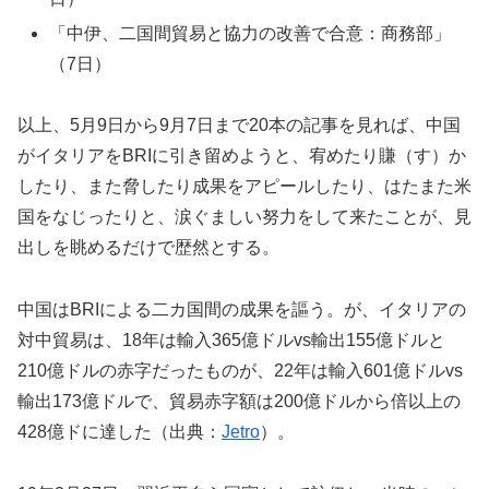
「中伊、二国間貿易と協力の改善で合意：商務部」
（7日）
以上、5月9日から9月7日まで20本の記事を見れば、中国
がイタリアをBRIに引き留めようと、宥めたり賺（す）か
したり、また脅したり成果をアピールしたり、はたまた米
国をなじったりと、涙ぐましい努力をして来たことが、見
出しを眺めるだけで歴然とする。
中国はBRIによる二カ国間の成果を謳う。が、イタリアの
対中貿易は、18年は輸入365億ドルvs輸出155億ドルと
210億ドルの赤字だったものが、22年は輸入601億ドルvs
輸出173億ドルで、貿易赤字額は200億ドルから倍以上の
428億ドに達した（出典：
Jetro
）。