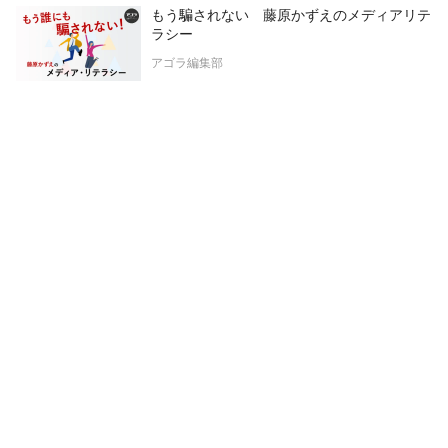
もう騙されない 藤原かずえのメディアリテ
ラシー
アゴラ編集部