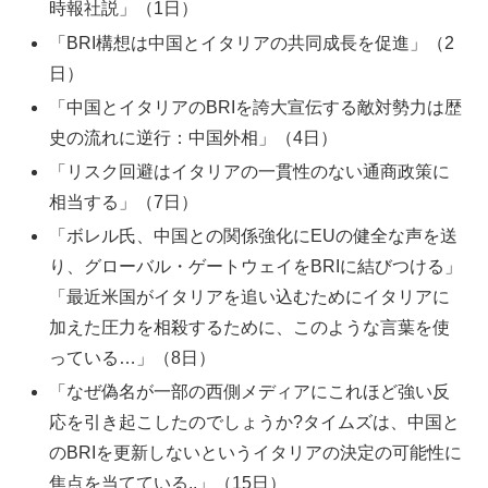
時報社説」（1日）
「BRI構想は中国とイタリアの共同成長を促進」（2
日）
「中国とイタリアのBRIを誇大宣伝する敵対勢力は歴
史の流れに逆行：中国外相」（4日）
「リスク回避はイタリアの一貫性のない通商政策に
相当する」（7日）
「ボレル氏、中国との関係強化にEUの健全な声を送
り、グローバル・ゲートウェイをBRIに結びつける」
「最近米国がイタリアを追い込むためにイタリアに
加えた圧力を相殺するために、このような言葉を使
っている…」（8日）
「なぜ偽名が一部の西側メディアにこれほど強い反
応を引き起こしたのでしょうか?タイムズは、中国と
のBRIを更新しないというイタリアの決定の可能性に
焦点を当てている..」（15日）