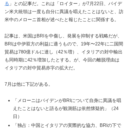
る
」との記事だ。これは「ロイター」が7月22日、バイデ
ン米大統領は一度も自分に異議を唱えたことはないと、訪
米中のメローニ首相が述べたと報じたことに関係する。
記事は、米国はBRIを中傷し、発展を抑制する戦略だが、
BRIは中伊双方の利益に適うもので、19年〜22年に二国間
貿易は780億ドルに達し（42％増）、イタリアの対中輸出
も同時期に42％増加したとする。が、今回の離脱理由は
イタリアの対中貿易赤字の拡大だ。
7月は他に下記がある。
「メローニはバイデンがBRIについて自身に異議を唱
えたことはないと語るが観測筋は依然懐疑的」（24
日）
「独占：中国とイタリアの実際的な協力、BRIの下で