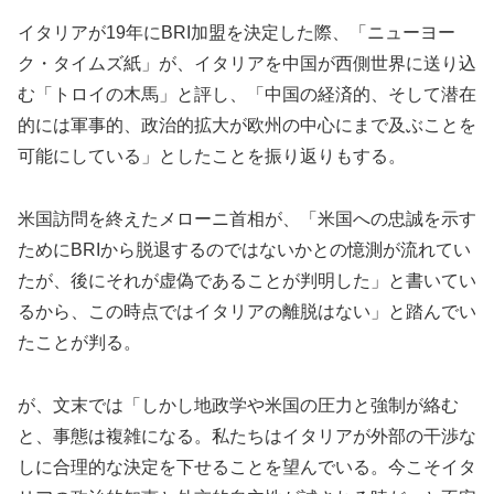
イタリアが19年にBRI加盟を決定した際、「ニューヨー
ク・タイムズ紙」が、イタリアを中国が西側世界に送り込
む「トロイの木馬」と評し、「中国の経済的、そして潜在
的には軍事的、政治的拡大が欧州の中心にまで及ぶことを
可能にしている」としたことを振り返りもする。
米国訪問を終えたメローニ首相が、「米国への忠誠を示す
ためにBRIから脱退するのではないかとの憶測が流れてい
たが、後にそれが虚偽であることが判明した」と書いてい
るから、この時点ではイタリアの離脱はない」と踏んでい
たことが判る。
が、文末では「しかし地政学や米国の圧力と強制が絡む
と、事態は複雑になる。私たちはイタリアが外部の干渉な
しに合理的な決定を下せることを望んでいる。今こそイタ