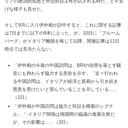
リアの政治的知恵と外交的自主性が試される時だ」と不安
げな様子も見せた。
そして9月に入り伊外相が訪中すると、これに関する記事
は7日までに以下の9本に上った。が、10日に「ブルーム
バーグ」がイタリア離脱を報じて以降、関連記事は11日
時点では見当たらない。
「伊外相の今後の中国訪問は、BRIの信用を落とす騒
音にも拘わらず協力する意欲を示す」「近々行われ
る中国訪問は、イタリアが経済と貿易から引き続き
恩恵を受けたいと望んでいることを示している…」
（2日）
「伊外相が中国訪問は協力と対話を模索のシグナ
ル」「-イタリア関係は両国間の協議の進展次第だ
が、その影響は…」（3日）