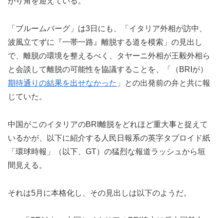
がり角を迎えている。
「ブルームバーグ」は3日にも、「イタリア外相が訪中、
波風立てずに『一帯一路』離脱する道を模索」の見出し
で、離脱の環境を整えるべく、タヤーニ外相が王毅外相ら
と会談して離脱の可能性を協議することを、「（BRIが）
期待通りの結果を出せなかった
」との出発前の弁と共に報
じていた。
中国がこのイタリアのBRI離脱をどれほど重大事と捉えて
いるかが、以下に紹介する人民日報系の英字タブロイド紙
「環球時報」（以下、GT）の猛烈な報道ラッシュから垣
間見える。
それは5月に本格化し、その見出しは以下のようだ。