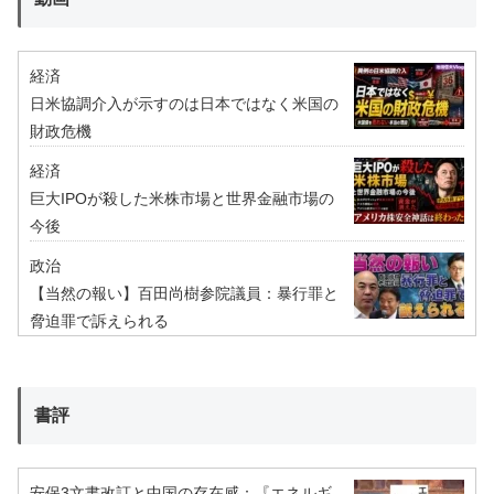
経済
日米協調介入が示すのは日本ではなく米国の
財政危機
経済
巨大IPOが殺した米株市場と世界金融市場の
今後
政治
【当然の報い】百田尚樹参院議員：暴行罪と
脅迫罪で訴えられる
書評
安保3文書改訂と中国の存在感：『エネルギ