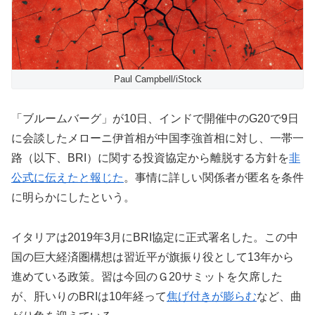
Paul Campbell/iStock
「ブルームバーグ」が10日、インドで開催中のG20で9日
に会談したメローニ伊首相が中国李強首相に対し、一帯一
路（以下、BRI）に関する投資協定から離脱する方針を
非
公式に伝えた
と報じた
。事情に詳しい関係者が匿名を条件
に明らかにしたという。
イタリアは2019年3月にBRI協定に正式署名した。この中
国の巨大経済圏構想は習近平が旗振り役として13年から
進めている政策。習は今回のＧ20サミットを欠席した
が、肝いりのBRIは10年経って
焦げ付きが膨らむ
など、曲