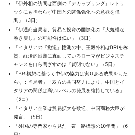
「伊外相の訪問は西側の『デカップリング』レトリ
ックにも拘わらず中国との関係強化への意欲を強
調」（3日）
「伊通商当局者、貿易と投資の国際化の『大規模な
巻き戻し』の可能性は低い」（3日）
「イタリアの『撤退』憶測の中、王毅外相はBRIを称
賛。経済的困難に直面しているローマがビジネスチ
ャンスを自ら閉ざすのは『賢明でない」（5日）
「BRI構想に基づく中伊の協力は実りある成果をもた
らす：当局者」「双方の共同努力により、中国とイ
タリアの関係は高いレベルの発展を維持している」
（5日）
「イタリア企業は貿易拡大を歓迎、中国商務大臣が
発言」（5日）
「外国の専門家から見た一帯一路構想の10年間」（6
日）