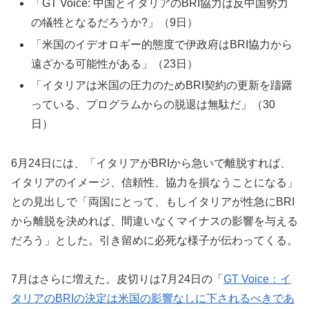
「GT Voice: 中国とイタリアのBRI協力は反中国勢力
の犠牲となるだろうか?」（9日）
「米国のイデオロギー的態度で伊政府はBRI協力から
遠ざかる可能性がある」（23日）
「イタリアは米国の圧力のためBRI契約の更新を躊躇
っている、プログラムからの脱退は無駄だ」（30
日）
6月24日には、「イタリアがBRIから急いで離脱すれば、
イタリアのイメージ、信頼性、協力を損なうことになる」
との見出しで「両国にとって、もしイタリアが性急にBRI
から離脱を決めれば、間違いなくマイナスの影響を与える
だろう」とした。引き留めに必死な様子が伝わってくる。
7月はさらに増えた。皮切りは7月24日の「
GT Voice：イ
タリアのBRIの決定は米国の影響なしに下されるべきであ