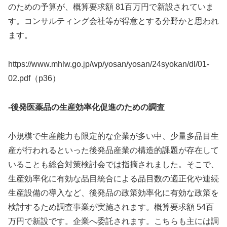
のための予算が、概算要求額 81百万円で新設されていま
す。コンサルティング会社等が得意とする分野かと思われ
ます。
https://www.mhlw.go.jp/wp/yosan/yosan/24syokan/dl/01-
02.pdf（p36）
-後発医薬品の生産効率化促進のための調査
小規模で生産能力も限定的な企業が多い中、少量多品目生
産が行われるといった後発品産業の構造的課題が存在して
いることも総合対策検討会では指摘されました。そこで、
生産効率化に有効な品目統合による品目数の適正化や連続
生産設備の導入など、後発品の政策効率化に有効な政策を
検討するため調査事業が実施されます。概算要求額 54百
万円で新設です。企業へ委託されます。こちらも主には調