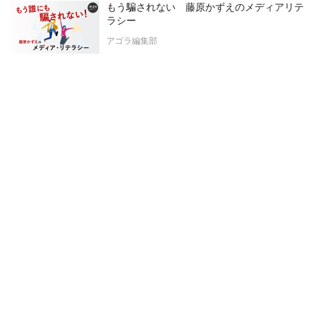
もう騙されない 藤原かずえのメディアリテ
ラシー
アゴラ編集部