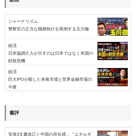
ジャーナリズム
警察官の正当な職務執行を罵倒する玉川徹
経済
日米協調介入が示すのは日本ではなく米国の
財政危機
経済
巨大IPOが殺した米株市場と世界金融市場の
今後
書評
安保3文書改訂と中国の存在感：『エネルギ