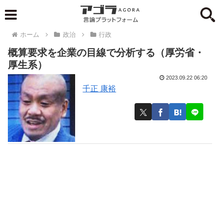
ホーム
政治
行政
概算要求を企業の目線で分析する（厚労省・
厚生系）
2023.09.22 06:20
千正 康裕