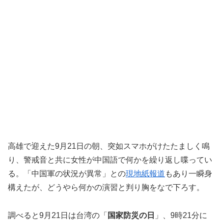
高雄で迎えた9月21日の朝、突如スマホがけたたましく鳴
り、警戒音と共に女性が中国語で何かを繰り返し喋ってい
る。「中国軍の状況が異常」との
現地紙報道
もあり一瞬身
構えたが、どうやら何かの演習と判り胸をなで下ろす。
調べると9月21日は台湾の「
国家防災の日
」、9時21分に