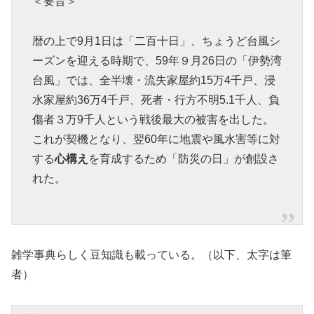
＜要旨＞
暦の上で9月1日は「二百十日」、ちょうど台風シ
ーズンを迎える時期で、59年９月26日の「伊勢湾
台風」では、全半壊・流失家屋約15万4千戸、浸
水家屋約36万4千戸、死者・行方不明5.1千人、負
傷者３万9千人という戦後最大の被害を出した。
これが契機となり、翌60年に地震や風水害等に対
する
心構え
を育成するため「防災の日」が創設さ
れた。
雑学事典らしく豆知識も載っている。（以下、太字は筆
者）