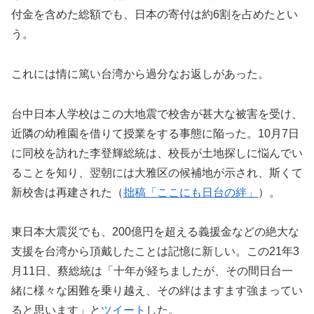
付金を含めた総額でも、日本の寄付は約6割を占めたとい
う。
これには情に篤い台湾から過分なお返しがあった。
台中日本人学校はこの大地震で校舎が甚大な被害を受け、
近隣の幼稚園を借りて授業をする事態に陥った。10月7日
に同校を訪れた李登輝総統は、校長が土地探しに悩んでい
ることを知り、翌朝には大雅区の候補地が示され、斯くて
新校舎は再建された（
拙稿
「ここにも日台の絆」
）。
東日本大震災でも、200億円を超える義援金などの絶大な
支援を台湾から頂戴したことは記憶に新しい。この21年3
月11日、蔡総統は「十年が経ちましたが、その間日台一
緒に様々な困難を乗り越え、その絆はますます強まってい
ると思います」と
ツイート
した。