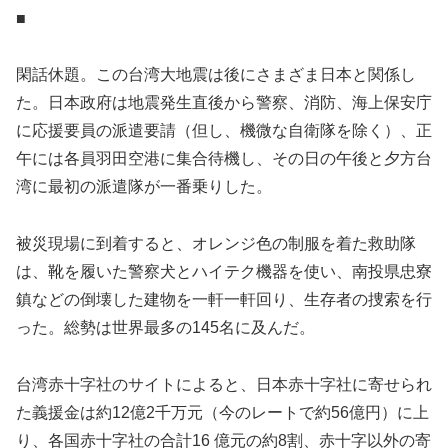
■
閑話休題。この台湾大地震は後にさまざま日本と関係し
た。日本政府は地震発生直後から警察、消防、海上保安庁
に応援要員の派遣要請（但し、機微な自衛隊を除く）、正
午には各員羽田空港に集合待機し、その日の午後と夕方台
湾に最初の派遣隊が一番乗りした。
被災現場に到着すると、オレンジ色の制服を着た救助隊
は、靴を履いた警察犬とハイテク機器を使い、南投県忠寮
鎮などの倒壊した建物を一軒一軒回り、生存者の捜索を行
った。総勢は世界最多の145名に及んだ。
台湾赤十字社のサイトによると、日本赤十字社に寄せられ
た義援金は約12億2千万元（今のレートで約56億円）に上
り、各国赤十字社の合計16 億元の約8割、赤十字以外の寄