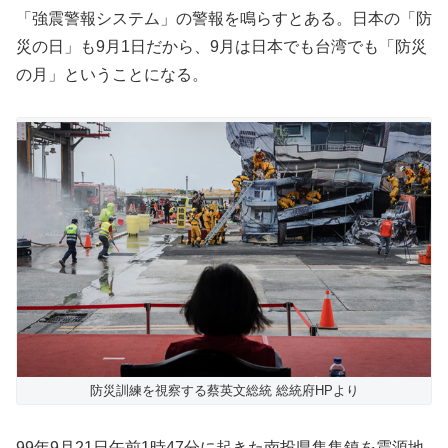
「強震警報システム」の警報を鳴らすとある。日本の「防
災の日」も9月1日だから、9月は日本でも台湾でも「防災
の月」ということになる。
防災訓練を視察する蔡英文総統 総統府HPより
99年9月21日午前1時47分に起きた南投県集集鎮を震源地