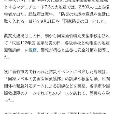
とするマグニチュード7.3の大地震では、2,500人に上る犠
牲者が出た。総統府は翌年、「防災の知識や意識を生活に
取り入れる」目的で9月21日を「国家防災の日」とした。
蔡英文総統はこの日、朝から国立新竹特別支援学校を訪れ
て「民国112年度 国家防災の日－各級学校と幼稚園の地震
避難訓練」を
視察
、警報が鳴ると生徒に安全対策を指導し
た。
次に新竹市内で行われた防災イベントに出席した総統は、
「国家レベルの災害医療救護隊」の訓練や救援活動、民間
団体の緊急対応チームによる訓練などを視察、各県市や国
際救援隊のチームそれぞれのブースを訪れて、隊員らを労
った。