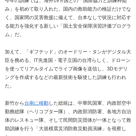
今年の訓練では、海外19ヵ国との「国際協力と訓練枠組
み」を初めて取り入れた。国内の救助能力の検証だけでな
く、国家間の災害救援に備えて、台本なしで状況に対応す
る能力を強化する新しい「国土安全保障演習評価プログラ
ム」だ。
加えて、「ギフテッド」のオードリー・タンがデジタル大
臣を務める、IT先進国・電子立国の台湾らしく、ドローン
を使ってリアルタイムでライブ画像を送信し、3Dモデリ
ングを作成するなどの最新技術を駆使した訓練も行われ
た。
新竹から
台南に移動
した総統は、中華民国軍、内政部空中
勤務総隊（ヘリコプター隊）、内政部消防署、各地方自治
体のレスキュー隊、そして民間防災団体が一体となって救
助訓練を行う「大規模震災消防救災動員演練」を視察し