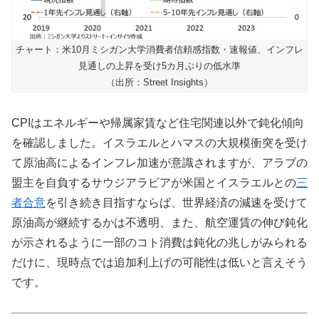
チャート：米10月ミシガン大学消費者信頼感指数・速報値、インフレ
見通しの上昇を受け5カ月ぶりの低水準
（出所：Street Insights）
CPIはエネルギーや帰属家賃など住宅関連以外で鈍化傾向
を確認しました。イスラエルとハマスの大規模衝突を受け
て原油高によるインフレ加速が意識されますが、アラブの
盟主を自負するサウジアラビアが米国とイスラエルとの
三
者合意
を引き続き目指すならば、世界経済の減速を受けて
原油高が継続するかは不透明、また、航空運賃の伸び鈍化
が示されるように一部のコト消費は鈍化の兆しがみられる
だけに、現時点では追加利上げの可能性は低いと言えそう
です。