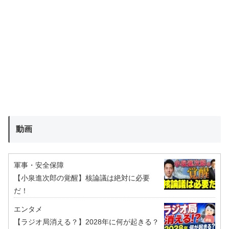
動画
軍事・安全保障
【小泉進次郎の覚醒】核論議は絶対に必要
だ！
エンタメ
【ラジオ局消える？】2028年に何が起きる？