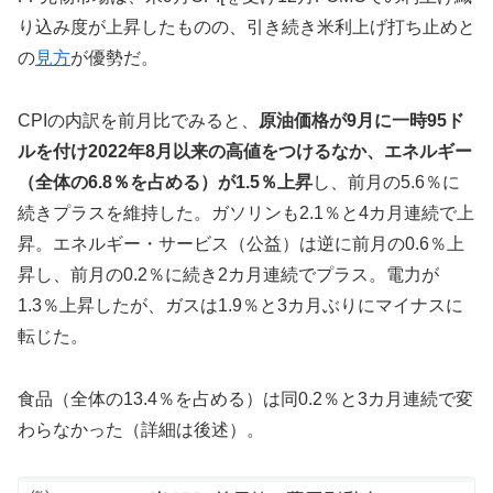
り込み度が上昇したものの、引き続き米利上げ打ち止めと
の
見方
が優勢だ。
CPIの内訳を前月比でみると、
原油価格が9月に一時95ド
ルを付け2022年8月以来の高値をつけるなか、エネルギー
（全体の6.8％を占める）が1.5％上昇
し、前月の5.6％に
続きプラスを維持した。ガソリンも2.1％と4カ月連続で上
昇。エネルギー・サービス（公益）は逆に前月の0.6％上
昇し、前月の0.2％に続き2カ月連続でプラス。電力が
1.3％上昇したが、ガスは1.9％と3カ月ぶりにマイナスに
転じた。
食品（全体の13.4％を占める）は同0.2％と3カ月連続で変
わらなかった（詳細は後述）。