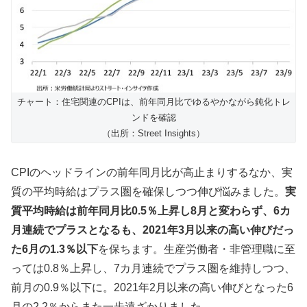
チャート：住宅関連のCPIは、前年同月比でゆるやかながら鈍化トレ
ンドを確認
（出所：Street Insights）
CPIのヘッドラインの前年同月比が高止まりするなか、実
質の平均時給はプラス圏を確保しつつ伸び悩みました。
実
質平均時給は前年同月比0.5％上昇し8月と変わらず、6カ
月連続でプラスとなるも、2021年3月以来の高い伸びだっ
た6月の1.3％以下
を保ちます。生産労働者・非管理職に至
っては0.8％上昇し、7カ月連続でプラス圏を維持しつつ、
前月の0.9％以下に。2021年2月以来の高い伸びとなった6
月の2.2％からまた一歩遠ざかりました。