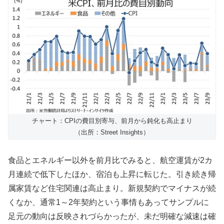
チャート：CPIの費目別寄与、前月から鈍化も高止まり
（出所：Street Insights）
食品とエネルギー以外を前月比でみると、航空運賃が2カ
月連続で低下したほか、宿泊も上昇に転じた。引き続き帰
属家賃など住宅関連は高止まり。新規契約でマイナスが続
くなか、通常1～2年契約という事情もあってサンプルに
足元の動向は反映されづらかったが、未だ明確な減速は確