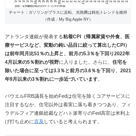
チャート：ガソリンがプラスに反転、光熱費は鈍化トレンドを維持
（作成：My Big Apple NY）
アトランタ連銀が発表する
粘着CPI（帰属家賃や外食、医
療サービスなど、変動の鈍い品目に絞って算出したCPI）
は前年同月比51％の上昇と、前月の5.3％を下回り2022年
4月以来の5％割れが視野
に入りました。さらに、
住宅を
除いた場合に至っては3.3％と前月の3.6％を下回り、2021
年9月以来の3％割れに一歩近づいています
。
パウエルFRB議長を始めFedは住宅を除くコアサービスに
注目するなか、住宅以外は着実に落ち着きつつあり、フィ
ラデルフィア連銀総裁などハト派寄りのFed高官は米利上
げ打ち止めに
言及
していると考えられます。