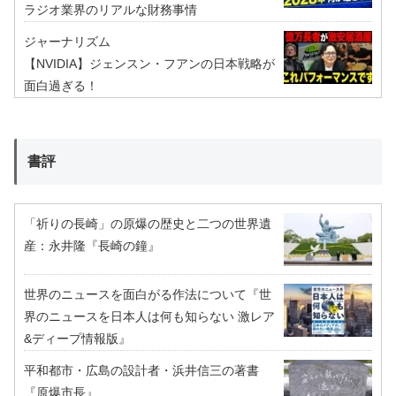
ラジオ業界のリアルな財務事情
ジャーナリズム
【NVIDIA】ジェンスン・フアンの日本戦略が
面白過ぎる！
書評
「祈りの長崎」の原爆の歴史と二つの世界遺
産：永井隆『長崎の鐘』
世界のニュースを面白がる作法について『世
界のニュースを日本人は何も知らない 激レア
&ディープ情報版』
平和都市・広島の設計者・浜井信三の著書
『原爆市長』