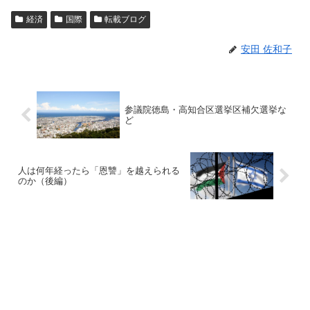
経済
国際
転載ブログ
安田 佐和子
参議院徳島・高知合区選挙区補欠選挙な
ど
人は何年経ったら「恩讐」を越えられる
のか（後編）