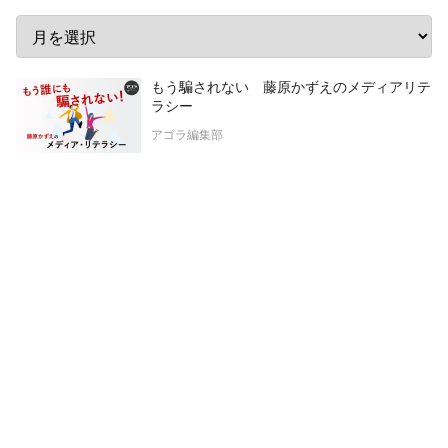
もう騙されない 藤原かずえのメディアリテ
ラシー
アゴラ編集部